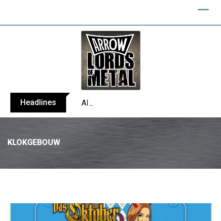
Headlines
ANTHRAX shares video for ‘Everybody’s 
KLOKGEBOUW