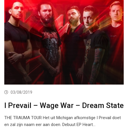
03/08/2019
I Prevail – Wage War – Dream State
THE TRAUMA TOUR Het uit Michigan afkomstige I Prevail doet
en zal zijn naam eer aan doen. Debuut EP Heart…