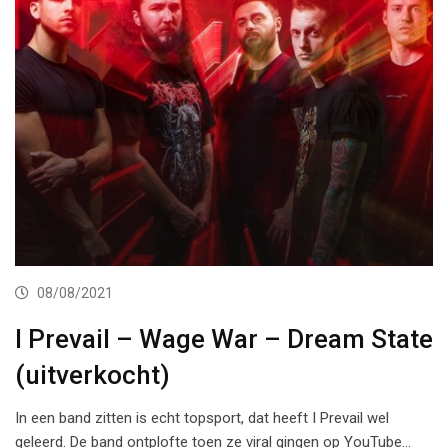
08/08/2021
I Prevail – Wage War – Dream State
(uitverkocht)
In een band zitten is echt topsport, dat heeft I Prevail wel
geleerd. De band ontplofte toen ze viral gingen op YouTube…