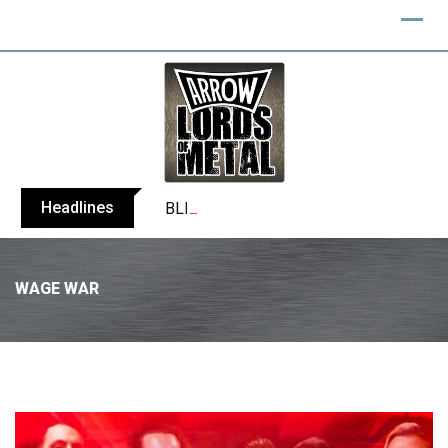
Headlines
BLIND CHANNEL release “Diana” / “No E
WAGE WAR