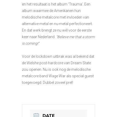
en het resultaat is het album ‘Trauma’. Een
album waarmee de Amerikanen hun
melodische metalcore met invloeden van
alternative metal en nu-metal perfectioneert.
En dat werk brengt ze nu wél voor de eerste
keer naar Nederland.
“Believe me that a storm
is coming!”
Voor de lockdown uitbrak was al bekend dat
de Welshe post-hardcore van Dream State
zou openen. Nu is ook nog de melodische
metalcore band Wage War als special guest
toegevoegd. Dubbel zoveel pret!
DATE