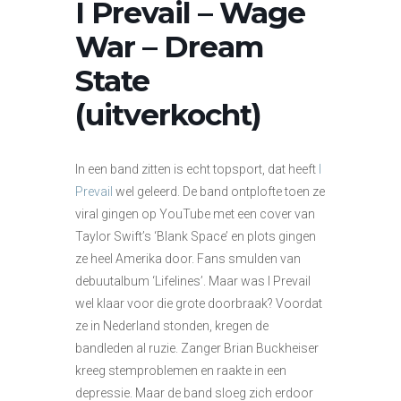
I Prevail – Wage
War – Dream
State
(uitverkocht)
In een band zitten is echt topsport, dat heeft
I
Prevail
wel geleerd. De band ontplofte toen ze
viral gingen op YouTube met een cover van
Taylor Swift’s ‘Blank Space’ en plots gingen
ze heel Amerika door. Fans smulden van
debuutalbum ‘Lifelines’. Maar was I Prevail
wel klaar voor die grote doorbraak? Voordat
ze in Nederland stonden, kregen de
bandleden al ruzie. Zanger Brian Buckheiser
kreeg stemproblemen en raakte in een
depressie. Maar de band sloeg zich erdoor