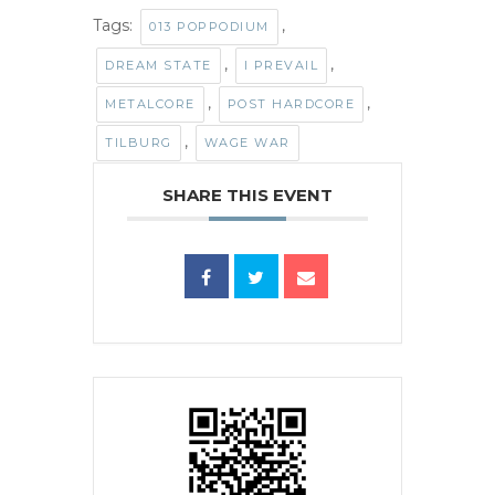
Tags:
,
013 POPPODIUM
,
,
DREAM STATE
I PREVAIL
,
,
METALCORE
POST HARDCORE
,
TILBURG
WAGE WAR
SHARE THIS EVENT