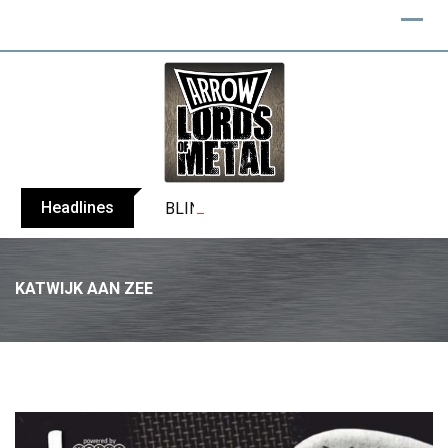
Skip
to
content
Headlines
BLIND CHANNEL release “Diana” / “No E
KATWIJK AAN ZEE