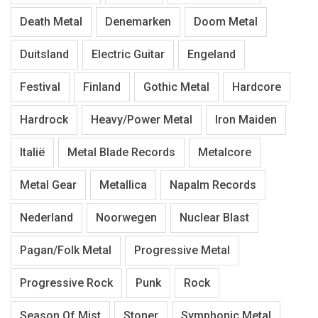
Death Metal
Denemarken
Doom Metal
Duitsland
Electric Guitar
Engeland
Festival
Finland
Gothic Metal
Hardcore
Hardrock
Heavy/Power Metal
Iron Maiden
Italië
Metal Blade Records
Metalcore
Metal Gear
Metallica
Napalm Records
Nederland
Noorwegen
Nuclear Blast
Pagan/Folk Metal
Progressive Metal
Progressive Rock
Punk
Rock
Season Of Mist
Stoner
Symphonic Metal