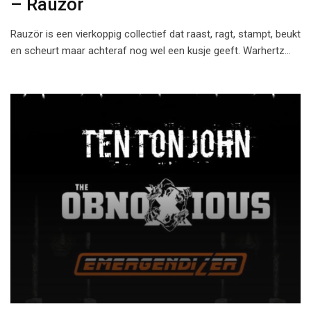
– Rauzör
Rauzör is een vierkoppig collectief dat raast, ragt, stampt, beukt
en scheurt maar achteraf nog wel een kusje geeft. Warhertz…