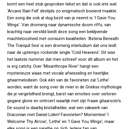
komt een heel stuk gesproken tekst en dat is ook iets wat
‘Arcane Rain Fell’ destijds zo enigmatisch boeiend maakte.
Een song die ook al vlug bezit van je neemt is ‘I Gave You
Wings’. Van dromerig naar dynamische doom riffs, van
krachtig naar verstild biedt deze song een beklijvende
machteloosheid met oorwurm kwaliteiten. ‘Asteria Beneath
The Tranquil Sea’ is een dromerig interludium dat ons leidt
naar de uptempo rockende single ‘Cold Heavens’. Dit was
het laatste nummer dat men schreef voor dit album en het
is erg catchy. Over ‘Misanthrope River’ hangt een
mysterieuze waas met vocale afwisseling en heerlijke
gitaarmelodieën. Ook één van de favorieten zal ‘Lethe’
worden, want de song over de rivier in de Griekse mythologie
die je vergetelheid brengt, barst van emoties over verloren
gegane glorie en ontroert waarlijk met zijn fraaie gitaarsolo’s.
De sound is daarbij kristalhelder, wat een vakwerk van
Draconian met Daniel Liden! Favorieten? Momenteel ‘I
Welcome Thy Arrow’, ‘Lethe’ en ‘I Gave You Wings’, maar
elke song is een pareltje op zich. Iedere fan van