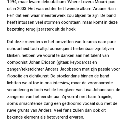
1994, maar kwam debuutalbum ‘Where Lovers Mourn’ pas
uit in 2003. Het was echter het tweede album ‘Arcane Rain
Fell’ dat een waar meesterwerk zou blijken te zijn. De band
heeft intussen veel stormen doorstaan, maar komt in deze
bezetting terug ijzersterk uit de hoek.
Dat deze meesters in het omzetten van treurnis naar pure
schoonheid toch altijd consequent herkenbaar zijn blijven
klinken, hebben we vooral te danken aan het talent van
componist Johan Ericson (gitaar, keyboards) en
zanger/tekstdichter Anders Jacobsson met zijn passie voor
filosofie en dichtkunst. De stoelendans binnen de band
lichtten we al toe in ons interview, maar de voornaamste
verandering is toch wel de terugkeer van Lisa Johansson, de
zangeres van het eerste uur. Zij vormt met haar fragiele,
soms smachtende zang een gedroomd vocaal duo met de
ruwe grunts van Anders. Veel fans zullen dan ook dit
bekende element als betoverend ervaren.