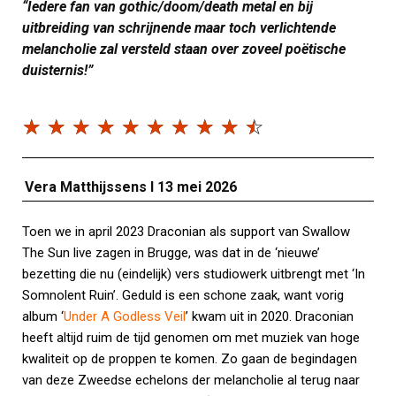
“Iedere fan van gothic/doom/death metal en bij
uitbreiding van schrijnende maar toch verlichtende
melancholie zal versteld staan over zoveel poëtische
duisternis!”
☆
☆
☆
☆
☆
☆
☆
☆
☆
☆
Vera Matthijssens I 13 mei 2026
Toen we in april 2023 Draconian als support van Swallow
The Sun live zagen in Brugge, was dat in de ‘nieuwe’
bezetting die nu (eindelijk) vers studiowerk uitbrengt met ‘In
Somnolent Ruin’. Geduld is een schone zaak, want vorig
album ‘
Under A Godless Veil
’ kwam uit in 2020. Draconian
heeft altijd ruim de tijd genomen om met muziek van hoge
kwaliteit op de proppen te komen. Zo gaan de begindagen
van deze Zweedse echelons der melancholie al terug naar