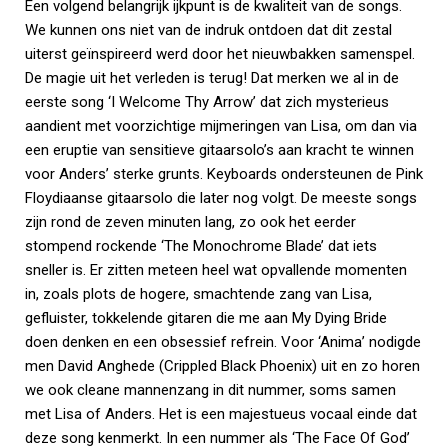
Een volgend belangrijk ijkpunt is de kwaliteit van de songs.
We kunnen ons niet van de indruk ontdoen dat dit zestal
uiterst geïnspireerd werd door het nieuwbakken samenspel.
De magie uit het verleden is terug! Dat merken we al in de
eerste song ‘I Welcome Thy Arrow’ dat zich mysterieus
aandient met voorzichtige mijmeringen van Lisa, om dan via
een eruptie van sensitieve gitaarsolo’s aan kracht te winnen
voor Anders’ sterke grunts. Keyboards ondersteunen de Pink
Floydiaanse gitaarsolo die later nog volgt. De meeste songs
zijn rond de zeven minuten lang, zo ook het eerder
stompend rockende ‘The Monochrome Blade’ dat iets
sneller is. Er zitten meteen heel wat opvallende momenten
in, zoals plots de hogere, smachtende zang van Lisa,
gefluister, tokkelende gitaren die me aan My Dying Bride
doen denken en een obsessief refrein. Voor ‘Anima’ nodigde
men David Anghede (Crippled Black Phoenix) uit en zo horen
we ook cleane mannenzang in dit nummer, soms samen
met Lisa of Anders. Het is een majestueus vocaal einde dat
deze song kenmerkt. In een nummer als ‘The Face Of God’