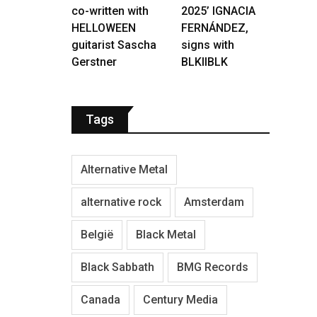
co-written with
2025’ IGNACIA
HELLOWEEN
FERNÁNDEZ,
guitarist Sascha
signs with
Gerstner
BLKIIBLK
Tags
Alternative Metal
alternative rock
Amsterdam
België
Black Metal
Black Sabbath
BMG Records
Canada
Century Media