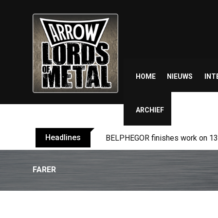
Skip
to
content
HOME
NIEUWS
INT
ARCHIEF
Headlines
TURMION KÄTILÖT announce new
FARER