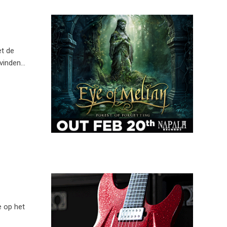
t de
vinden…
e op het