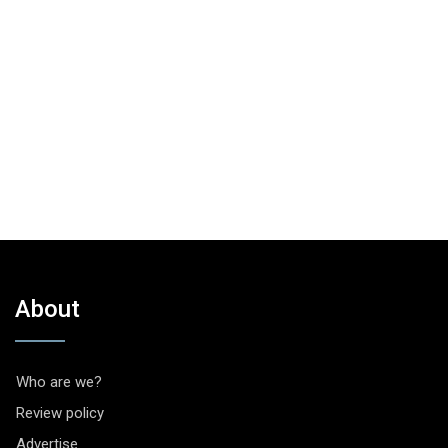
About
Who are we?
Review policy
Advertise