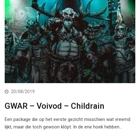
20/08/2019
GWAR – Voivod – Childrain
Een package die op het eerste gezicht misschien wat vreemd
lijkt, maar die toch gewoon klópt. In de ene hoek hebben…