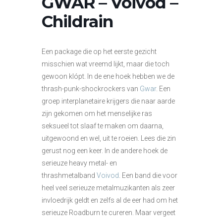
GWAR – Voivod –
Childrain
Een package die op het eerste gezicht
misschien wat vreemd lijkt, maar die toch
gewoon klópt. In de ene hoek hebben we de
thrash-punk-shockrockers van
Gwar
. Een
groep interplanetaire krijgers die naar aarde
zijn gekomen om het menselijke ras
seksueel tot slaaf te maken om daarna,
uitgewoond en wel, uit te roeien. Lees die zin
gerust nog een keer. In de andere hoek de
serieuze heavy metal- en
thrashmetalband
Voivod
. Een band die voor
heel veel serieuze metalmuzikanten als zeer
invloedrijk geldt en zelfs al de eer had om het
serieuze Roadburn te cureren. Maar vergeet