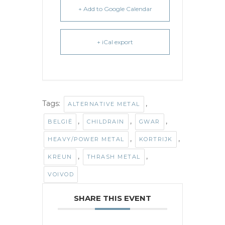
+ Add to Google Calendar
+ iCal export
Tags:
,
ALTERNATIVE METAL
,
,
,
BELGIË
CHILDRAIN
GWAR
,
,
HEAVY/POWER METAL
KORTRIJK
,
,
KREUN
THRASH METAL
VOIVOD
SHARE THIS EVENT