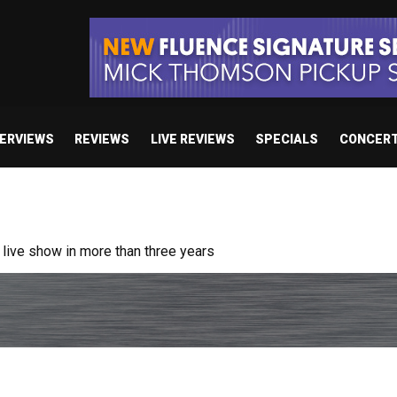
TERVIEWS
REVIEWS
LIVE REVIEWS
SPECIALS
CONCER
/ “No Encores In A Swan Song”