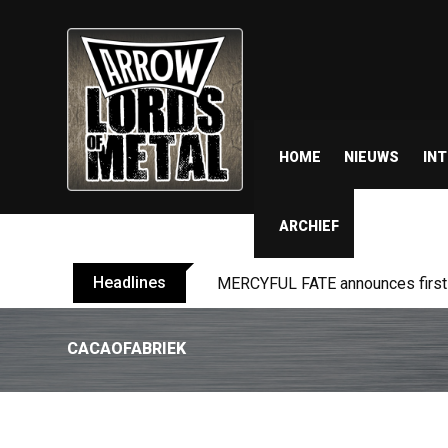
HOME
NIEUWS
IN
ARCHIEF
Headlines
BLIND CHANNEL release “Diana” 
CACAOFABRIEK