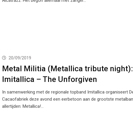
Alcatrazz. Het begon allemaal met zanger…
20/09/2019
Metal Militia (Metallica tribute night):
Imitallica – The Unforgiven
In samenwerking met de regionale topband Imitallica organiseert D
Cacaofabriek deze avond een eerbetoon aan de grootste metalba
allertijden: Metallica!…