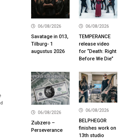
06/08/2026
06/08/2026
Savatage in 013,
TEMPERANCE
Tilburg- 1
release video
augustus 2026
for “Death: Right
Before We Die”
e
nd
06/08/2026
06/08/2026
BELPHEGOR
Zubzero –
finishes work on
Perseverance
13th studio