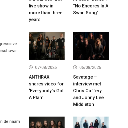
live show in
“No Encores In A
more than three
Swan Song”
years
gressieve
 Yesshows…
07/08/2026
06/08/2026
ANTHRAX
Savatage –
shares video for
interview met
‘Everybody’s Got
Chris Caffery
A Plan’
and Johny Lee
Middleton
van de naam