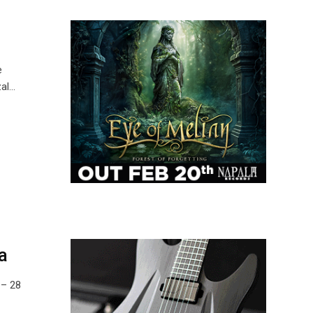
e
zal…
a
 – 28