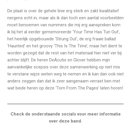
De plaat is over de gehele linie erg sterk en zakt kwalitatief
nergens echt in, maar als ik dan toch een aantal voorbeelden
moet benoemen van nummers die mij erg aanspreken kom
ik bij het al eerder gememoreerde ‘Your Time Has Tun Out’,
het heerlijk opgebouwde ‘Strung Out’, de erg fraaie ballad
‘Haunted’ en het groovy ‘This Is The Time’, maar het dient te
worden gezegd dat de rest van het materiaal hier niet ver bij
achter blijft. De heren DeAcutis en Glover hebben mijn
aanvankelijke scepsis over deze samenwerking op niet mis
te verstane wijze weten weg te nemen en ik kan dan ook niet
anders zeggen dan dat ik zeer aangenaam verrast ben met
wat beide heren op deze ‘Torn From The Pages’ laten horen!
Check de onderstaande socials voor meer informatie
over deze band.