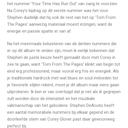
het nummer ‘Your Time Has Run Out’ van zang te voorzien.
Na Corey’s bijdrag op dit eerste nummer was het voor
Stephen duidelijk dat hij ook de rest van het op ‘Torn From
The Pages’ aanwezig materiaal moest inzingen, want de
energie en passie spatte er van af.
Na het meermaals beluisteren van de dertien nummers die
er op dit album te vinden zijn, moet ik eerlijk bekennen dat
Stephen de juiste keuze heeft gemaakt door met Corey in
zee te gaan, want ‘Torn From The Pages’ klinkt van begin tot
eind erg professioneel, maar vooral erg fris en energiek. Als
je traditionele hardrock met wat blues en soul invloeden tot
je favoriete stijlen rekent, moet je dit album maar eens gaan
uitproberen. Ik ben er van overtuigd dat je net als ik gegrepen
zult worden door de intensiteit en het muzikale
vakmanschap van het gebodene. Stephen DeAcutis heeft
een aantal memorabele nummers bij elkaar gepend en de
doorleefde stem van Corey Glover past daar gewoonweg
perfect bij.