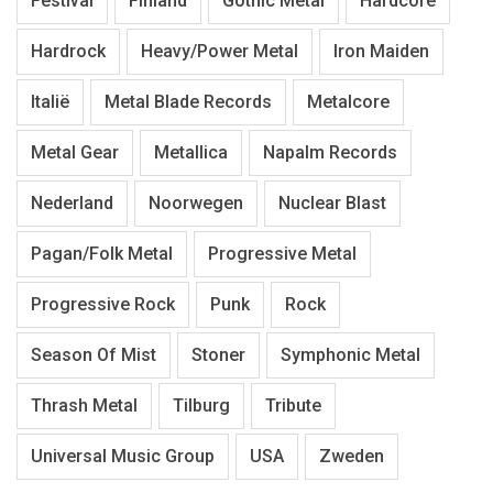
Festival
Finland
Gothic Metal
Hardcore
Hardrock
Heavy/Power Metal
Iron Maiden
Italië
Metal Blade Records
Metalcore
Metal Gear
Metallica
Napalm Records
Nederland
Noorwegen
Nuclear Blast
Pagan/Folk Metal
Progressive Metal
Progressive Rock
Punk
Rock
Season Of Mist
Stoner
Symphonic Metal
Thrash Metal
Tilburg
Tribute
Universal Music Group
USA
Zweden