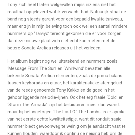
Tony zich heeft laten welgevallen mijns inziens niet het
resultaat opgeleverd wat ik verwacht had. Natuurlijk staat de
band nog steeds garant voor een bepaald kwaliteitsniveau,
maar er zijn in mijn beleving toch ook wel een aantal mindere
nummers op ‘Talviyö’ terecht gekomen die er voor zorgen
dat deze nieuwe plaat zich niet echt kan meten met de
betere Sonata Arctica releases uit het verleden.
Het album begint nog wel uitstekend en nummers zoals
‘Message From The Sun’ en ‘Whirlwind’ bevatten alle
bekende Sonata Arctica elementen, zoals de prima balans
tussen keyborads en gitaar, het karakteristieke stemgeluid
van de reeds genoemde Tony Kakko en de goed in het
gehoor liggende melodie-lijnen. Ook het erg fraaie ‘Cold’ en
‘Storm The Armada’ zijn het beluisteren meer dan waard,
maar bij het ingetogen ‘The Last Of The Lambs’ is er sprake
van het eerste echte kwaliteitsdipje, want dit ronduit saaie
nummer biedt gewoonweg te weinig om je aandacht vast te
kunnen houden, waardoor ik continu de neiging heb om de