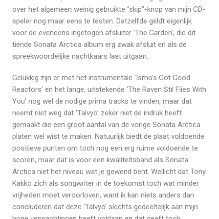
over het algemeen weinig gebruikte “skip”-knop van mijn CD-
speler nog maar eens te testen. Datzelfde geldt eigenlijk
voor de eveneens ingetogen afsluiter ‘The Garden’, die dit
tiende Sonata Arctica album erg zwak afsluit en als de
spreekwoordelijke nachtkaars laat uitgaan.
Gelukkig zijn er met het instrumentale ‘Ismo’s Got Good
Reactors’ en het lange, uitstekende ‘The Raven Stil Flies With
You’ nog wel de nodige prima tracks te vinden, maar dat
neemt niet weg dat ‘Talvyö’ zeker niet de indruk heeft
gemaakt die een groot aantal van de vorige Sonata Arctica
platen wel wist te maken. Natuurlijk biedt de plaat voldoende
positieve punten om toch nog een erg ruime voldoende te
scoren, maar dat is voor een kwaliteitsband als Sonata
Arctica niet het niveau wat je gewend bent. Wellicht dat Tony
Kakko zich als songwriter in de toekomst toch wat minder
vrijheden moet veroorloven, want ik kan niets anders dan
concluderen dat deze ‘Talvyö’ slechts gedeeltelijk aan mijn
hoge verwachtingen heeft voldaan en dat geeft toch