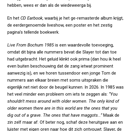
hebben, wees er dan als de wiedeweerga bij.
En het
CD Earbook
, waarbij je het ge-remasterde album krijgt,
de eerdergenoemde liveshow, een poster en het zestig
pagina’s tellende boekwerk.
Live From Bochum 1985
is een waardevolle toevoeging,
omdat dit bijna alle nummers bevat die Slayer tot dan toe
had uitgebracht. Het geluid klinkt ook prima (dan hou ik heel
even buiten beschouwing dat de zang ietwat prominent
aanwezig is), en we horen tussendoor een jonge Tom de
nummers aan elkaar breien met soms uitspraken die
eigenlijk net niet door de beugel kunnen. In 2026. In 1985 was
het veel minder een probleem om iets te zeggen als:
“You
shouldn’t mess around with older women.
The only kind of
older women there are in this world are the ones that you
dig out of a grave.
The ones that have maggots…”
Maak de
zin zelf maar af. Of beter nog, schaf deze heruitgave aan en
luister met eigen oren naar hoe dit zich ontvouwt. Slayer, de