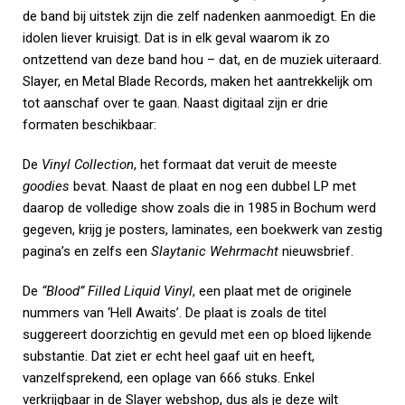
de band bij uitstek zijn die zelf nadenken aanmoedigt. En die
idolen liever kruisigt. Dat is in elk geval waarom ik zo
ontzettend van deze band hou – dat, en de muziek uiteraard.
Slayer, en Metal Blade Records, maken het aantrekkelijk om
tot aanschaf over te gaan. Naast digitaal zijn er drie
formaten beschikbaar:
De
Vinyl Collection
, het formaat dat veruit de meeste
goodies
bevat. Naast de plaat en nog een dubbel LP met
daarop de volledige show zoals die in 1985 in Bochum werd
gegeven, krijg je posters, laminates, een boekwerk van zestig
pagina’s en zelfs een
Slaytanic Wehrmacht
nieuwsbrief.
De
“Blood” Filled Liquid Vinyl
, een plaat met de originele
nummers van ‘Hell Awaits’. De plaat is zoals de titel
suggereert doorzichtig en gevuld met een op bloed lijkende
substantie. Dat ziet er echt heel gaaf uit en heeft,
vanzelfsprekend, een oplage van 666 stuks. Enkel
verkrijgbaar in de Slayer webshop, dus als je deze wilt