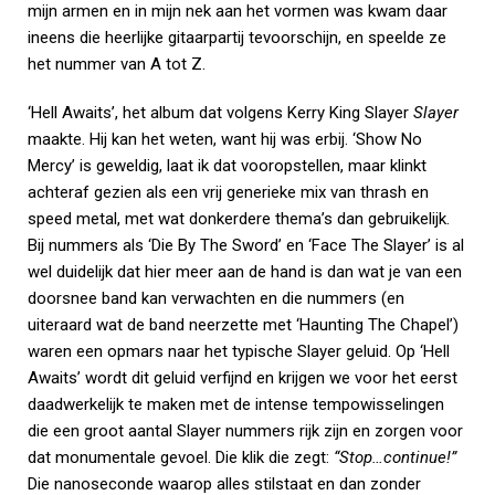
mijn armen en in mijn nek aan het vormen was kwam daar
ineens die heerlijke gitaarpartij tevoorschijn, en speelde ze
het nummer van A tot Z.
‘Hell Awaits’, het album dat volgens Kerry King Slayer
Slayer
maakte. Hij kan het weten, want hij was erbij. ‘Show No
Mercy’ is geweldig, laat ik dat vooropstellen, maar klinkt
achteraf gezien als een vrij generieke mix van thrash en
speed metal, met wat donkerdere thema’s dan gebruikelijk.
Bij nummers als ‘Die By The Sword’ en ‘Face The Slayer’ is al
wel duidelijk dat hier meer aan de hand is dan wat je van een
doorsnee band kan verwachten en die nummers (en
uiteraard wat de band neerzette met ‘Haunting The Chapel’)
waren een opmars naar het typische Slayer geluid. Op ‘Hell
Awaits’ wordt dit geluid verfijnd en krijgen we voor het eerst
daadwerkelijk te maken met de intense tempowisselingen
die een groot aantal Slayer nummers rijk zijn en zorgen voor
dat monumentale gevoel. Die klik die zegt:
“Stop…continue!”
Die nanoseconde waarop alles stilstaat en dan zonder