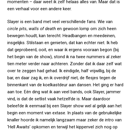
momenten – daar weet ik zelf helaas alles van. Maar dat is
een verhaal voor een andere keer.
Slayer is een band met veel verschillende fans. Wie van
circle pits
,
walls of death
en gewoon lomp om zich heen
bewegen houdt, kan terecht. Headbangen en meedeinen,
insgelijks. Stilstaan en genieten, dat kan echter niet. Ik heb
dat geprobeerd, ooit, en waar ik ergens vooraan begon (bij
het begin van de show), stond ik na twee nummers al zeker
tien meter verder naar achteren. Zonder dat ik daar zelf wat
over te zeggen had gehad. Ik eindigde, half vrijwillig, bij de
bar, en daar zag ik, en ik overdrijf niet, de flesjes tegen de
binnenkant van de koelkastdeur aan dansen. Het ging er hard
aan toe. Eén ding wat ik aan veel bands, ook Slayer, jammer
vind, is dat de setlist vaak hetzelfde is. Maar daardoor
beleefde ik eenmaal bij een Slayer show wel al gelijk aan het
begin een moment van extase. In plaats van de gebruikelijke
knaller hoorde ik namelijk langzaam maar zeker de intro van
‘Hell Awaits’ opkomen en terwijl het kippenvel zich nog op