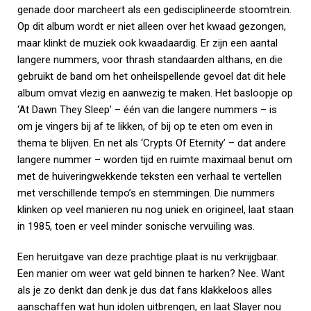
genade door marcheert als een gedisciplineerde stoomtrein.
Op dit album wordt er niet alleen over het kwaad gezongen,
maar klinkt de muziek ook kwaadaardig. Er zijn een aantal
langere nummers, voor thrash standaarden althans, en die
gebruikt de band om het onheilspellende gevoel dat dit hele
album omvat vlezig en aanwezig te maken. Het basloopje op
‘At Dawn They Sleep’ – één van die langere nummers – is
om je vingers bij af te likken, of bij op te eten om even in
thema te blijven. En net als ‘Crypts Of Eternity’ – dat andere
langere nummer – worden tijd en ruimte maximaal benut om
met de huiveringwekkende teksten een verhaal te vertellen
met verschillende tempo’s en stemmingen. Die nummers
klinken op veel manieren nu nog uniek en origineel, laat staan
in 1985, toen er veel minder sonische vervuiling was.
Een heruitgave van deze prachtige plaat is nu verkrijgbaar.
Een manier om weer wat geld binnen te harken? Nee. Want
als je zo denkt dan denk je dus dat fans klakkeloos alles
aanschaffen wat hun idolen uitbrengen, en laat Slayer nou