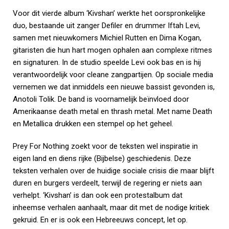
Voor dit vierde album ‘Kivshan’ werkte het oorspronkelijke
duo, bestaande uit zanger Defiler en drummer Iftah Levi,
samen met nieuwkomers Michiel Rutten en Dima Kogan,
gitaristen die hun hart mogen ophalen aan complexe ritmes
en signaturen. In de studio speelde Levi ook bas en is hij
verantwoordelijk voor cleane zangpartijen. Op sociale media
vernemen we dat inmiddels een nieuwe bassist gevonden is,
Anotoli Tolik. De band is voornamelijk beïnvloed door
Amerikaanse death metal en thrash metal. Met name Death
en Metallica drukken een stempel op het geheel.
Prey For Nothing zoekt voor de teksten wel inspiratie in
eigen land en diens rijke (Bijbelse) geschiedenis. Deze
teksten verhalen over de huidige sociale crisis die maar blijft
duren en burgers verdeelt, terwijl de regering er niets aan
verhelpt. ‘Kivshan’ is dan ook een protestalbum dat
inheemse verhalen aanhaalt, maar dit met de nodige kritiek
gekruid. En er is ook een Hebreeuws concept, let op.