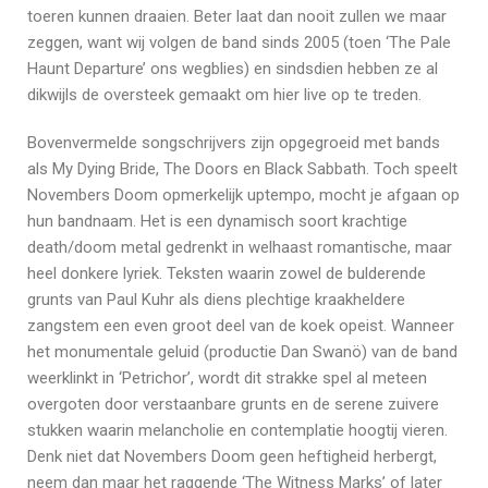
toeren kunnen draaien. Beter laat dan nooit zullen we maar
zeggen, want wij volgen de band sinds 2005 (toen ‘The Pale
Haunt Departure’ ons wegblies) en sindsdien hebben ze al
dikwijls de oversteek gemaakt om hier live op te treden.
Bovenvermelde songschrijvers zijn opgegroeid met bands
als My Dying Bride, The Doors en Black Sabbath. Toch speelt
Novembers Doom opmerkelijk uptempo, mocht je afgaan op
hun bandnaam. Het is een dynamisch soort krachtige
death/doom metal gedrenkt in welhaast romantische, maar
heel donkere lyriek. Teksten waarin zowel de bulderende
grunts van Paul Kuhr als diens plechtige kraakheldere
zangstem een even groot deel van de koek opeist. Wanneer
het monumentale geluid (productie Dan Swanö) van de band
weerklinkt in ‘Petrichor’, wordt dit strakke spel al meteen
overgoten door verstaanbare grunts en de serene zuivere
stukken waarin melancholie en contemplatie hoogtij vieren.
Denk niet dat Novembers Doom geen heftigheid herbergt,
neem dan maar het raggende ‘The Witness Marks’ of later