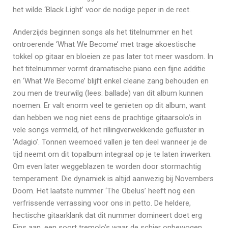
het wilde ‘Black Light’ voor de nodige peper in de reet.
Anderzijds beginnen songs als het titelnummer en het
ontroerende ‘What We Become’ met trage akoestische
tokkel op gitaar en bloeien ze pas later tot meer wasdom. In
het titelnummer vormt dramatische piano een fijne additie
en ‘What We Become’ blijft enkel cleane zang behouden en
zou men de treurwilg (lees: ballade) van dit album kunnen
noemen. Er valt enorm veel te genieten op dit album, want
dan hebben we nog niet eens de prachtige gitaarsolo’s in
vele songs vermeld, of het rillingverwekkende gefluister in
‘Adagio’. Tonnen weemoed vallen je ten deel wanneer je de
tijd neemt om dit topalbum integraal op je te laten inwerken.
Om even later weggeblazen te worden door stormachtig
temperament. Die dynamiek is altijd aanwezig bij Novembers
Doom. Het laatste nummer ‘The Obelus’ heeft nog een
verfrissende verrassing voor ons in petto. De heldere,
hectische gitaarklank dat dit nummer domineert doet erg
Fins aan, een soort tremolo’s waar de schier onbewogen