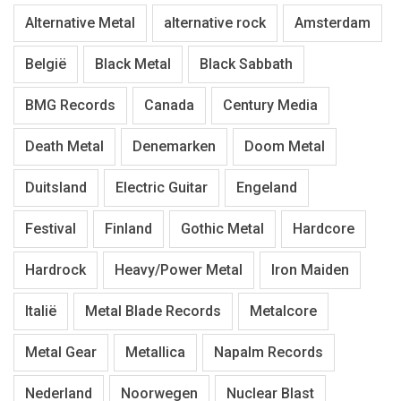
Alternative Metal
alternative rock
Amsterdam
België
Black Metal
Black Sabbath
BMG Records
Canada
Century Media
Death Metal
Denemarken
Doom Metal
Duitsland
Electric Guitar
Engeland
Festival
Finland
Gothic Metal
Hardcore
Hardrock
Heavy/Power Metal
Iron Maiden
Italië
Metal Blade Records
Metalcore
Metal Gear
Metallica
Napalm Records
Nederland
Noorwegen
Nuclear Blast