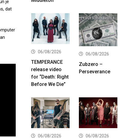
Middleton
un je
ns, dat
computer
van
06/08/2026
06/08/2026
TEMPERANCE
Zubzero –
release video
Perseverance
for “Death: Right
Before We Die”
06/08/2026
06/08/2026