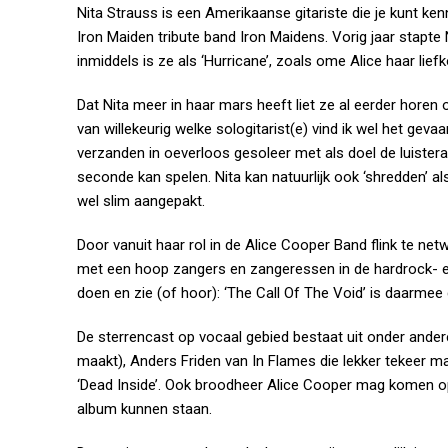
Nita Strauss is een Amerikaanse gitariste die je kunt ken
Iron Maiden tribute band Iron Maidens. Vorig jaar stapte
inmiddels is ze als ‘Hurricane’, zoals ome Alice haar lie
Dat Nita meer in haar mars heeft liet ze al eerder horen 
van willekeurig welke sologitarist(e) vind ik wel het gevaa
verzanden in oeverloos gesoleer met als doel de luistera
seconde kan spelen. Nita kan natuurlijk ook ‘shredden’ a
wel slim aangepakt.
Door vanuit haar rol in de Alice Cooper Band flink te ne
met een hoop zangers en zangeressen in de hardrock- e
doen en zie (of hoor): ‘The Call Of The Void’ is daarmee
De sterrencast op vocaal gebied bestaat uit onder ander
maakt), Anders Friden van In Flames die lekker tekeer ma
‘Dead Inside’. Ook broodheer Alice Cooper mag komen op
album kunnen staan.