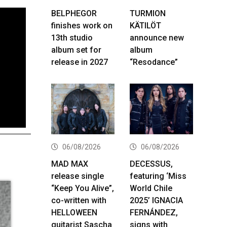
BELPHEGOR
TURMION
finishes work on
KÄTILÖT
13th studio
announce new
album set for
album
release in 2027
“Resodance”
06/08/2026
06/08/2026
MAD MAX
DECESSUS,
release single
featuring ‘Miss
“Keep You Alive”,
World Chile
co-written with
2025’ IGNACIA
HELLOWEEN
FERNÁNDEZ,
guitarist Sascha
signs with