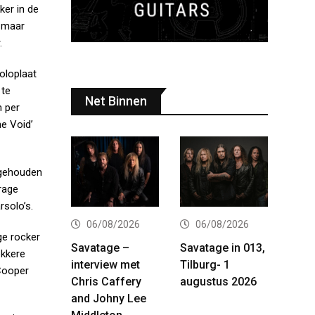
ker in de
, maar
.
oloplaat
 te
Net Binnen
n per
he Void’
r gehouden
rage
rsolo’s.
06/08/2026
06/08/2026
ge rocker
Savatage –
Savatage in 013,
ekkere
interview met
Tilburg- 1
 Cooper
Chris Caffery
augustus 2026
and Johny Lee