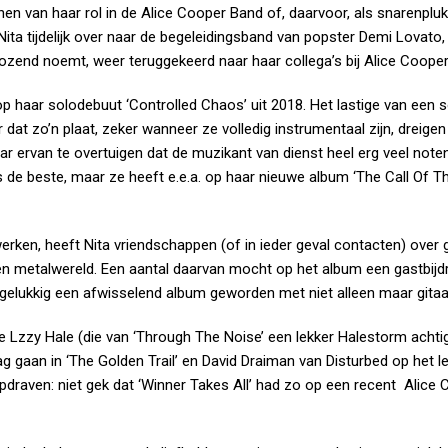
nen van haar rol in de Alice Cooper Band of, daarvoor, als snarenpluk
 Nita tijdelijk over naar de begeleidingsband van popster Demi Lovato
fkozend noemt, weer teruggekeerd naar haar collega’s bij Alice Cooper
op haar solodebuut ‘Controlled Chaos’ uit 2018. Het lastige van een s
r dat zo’n plaat, zeker wanneer ze volledig instrumentaal zijn, dreigen
ar ervan te overtuigen dat de muzikant van dienst heel erg veel note
ls de beste, maar ze heeft e.e.a. op haar nieuwe album ‘The Call Of T
twerken, heeft Nita vriendschappen (of in ieder geval contacten) ove
n metalwereld. Een aantal daarvan mocht op het album een gastbijd
 gelukkig een afwisselend album geworden met niet alleen maar gitaa
e Lzzy Hale (die van ‘Through The Noise’ een lekker Halestorm achti
g gaan in ‘The Golden Trail’ en David Draiman van Disturbed op het l
draven: niet gek dat ‘Winner Takes All’ had zo op een recent Alice