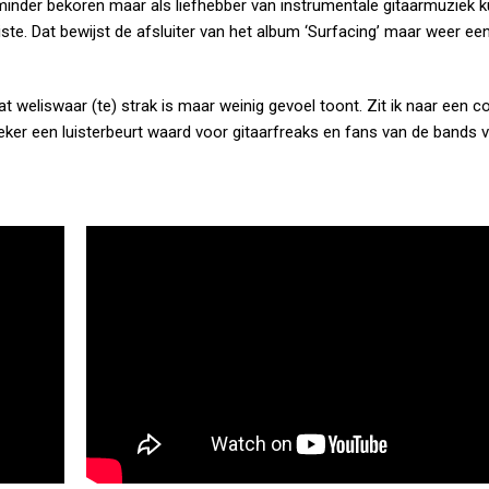
minder bekoren maar als liefhebber van instrumentale gitaarmuziek k
tariste. Dat bewijst de afsluiter van het album ‘Surfacing’ maar weer ee
at weliswaar (te) strak is maar weinig gevoel toont. Zit ik naar een 
 zeker een luisterbeurt waard voor gitaarfreaks en fans van de bands 