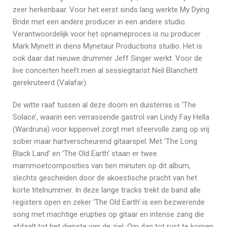
zeer herkenbaar. Voor het eerst sinds lang werkte My Dying
Bride met een andere producer in een andere studio.
Verantwoordelijk voor het opnameproces is nu producer
Mark Mynett in diens Mynetaur Productions studio. Het is
ook daar dat nieuwe drummer Jeff Singer werkt. Voor de
live concerten heeft men al sessiegitarist Neil Blanchett
gerekruteerd (Valafar).
De witte raaf tussen al deze doom en duisternis is ‘The
Solace’, waarin een verrassende gastrol van Lindy Fay Hella
(Wardruna) voor kippenvel zorgt met sfeervolle zang op vrij
sober maar hartverscheurend gitaarspel. Met ‘The Long
Black Land’ en ‘The Old Earth’ staan er twee
mammoetcomposities van tien minuten op dit album,
slechts gescheiden door de akoestische pracht van het
korte titelnummer. In deze lange tracks trekt de band alle
registers open en zeker ‘The Old Earth’ is een bezwerende
song met machtige erupties op gitaar en intense zang die
afdaalt tot het diepste van de ziel. Om dan tot rust te komen