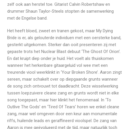
zelf ook aan herstel toe. Gitarist Calvin Robertshaw en
drummer Shaun Taylor-Steels stopten de samenwerking
met de Engelse band.
Het heeft bloed, zweet en tranen gekost, maar My Dying
Bride is er, als gelouterde individuen met een oersterke band,
gesterkt uitgekomen. Sterker dan ooit presenteren zij met
gepaste trots het Nuclear Blast debuut ‘The Ghost Of Orion’.
En dat kruipt diep onder je huid. Het voelt als thuiskomen
wanneer het herkenbare gitaargeluid vol wee met een
treurende viool weerklinkt in ‘Your Broken Shore’. Aaron zingt
sereen, maar schakelt over op diepgaande grunts wanneer
de song zich ontvouwt tot daadkracht. Deze wisselwerking
tussen loepzuivere cleane zang en grunts wordt niet in elke
song toegepast, maar hier klinkt het fenomenaal. In ‘To
Outlive The Gods’ en ‘Tired Of Tears’ horen we enkel cleane
zang, maar wel omgeven door een keur aan monumentale
riffs, huilende leads en geraffineerd vioolspel. De zang van
Aaron is mee geëvolueerd met de tijd, maar natuurlijk toch