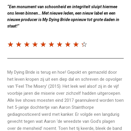
“Een monument van schoonheid en integriteit sluipt hiermee
ons leven binnen… Met nieuwe leden, een nieuw label en een
nieuwe producer is My Dying Bride opnieuw tot grote daden in
staat!”
☆
☆
☆
☆
☆
☆
☆
☆
☆
☆
My Dying Bride is terug en hoe! Gepokt en gemazeld door
het leven kropen zij uit een diep dal en schreven de opvolger
van ‘Feel The Misery’ (2015). Het leek wel alsof zij in de vijf
voorbije jaren die miserie over zichzelf hadden uitgeroepen.
Alle live shows moesten eind 2017 geannuleerd worden toen
het 5-jarige dochtertje van Aaron Stainthorpe
gediagnosticeerd werd met kanker. Er volgde een langdurig
gevecht tegen wat Aaron ‘de wreedste van God’s plagen
over de mensheid’ noemt. Toen het tij keerde, bleek de band