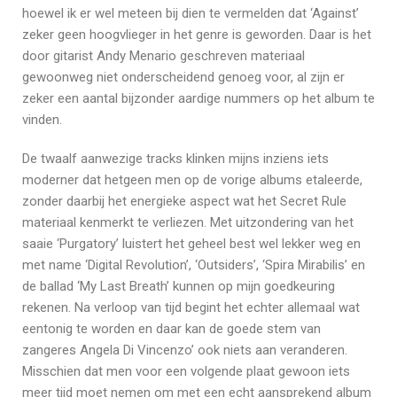
hoewel ik er wel meteen bij dien te vermelden dat ‘Against’
zeker geen hoogvlieger in het genre is geworden. Daar is het
door gitarist Andy Menario geschreven materiaal
gewoonweg niet onderscheidend genoeg voor, al zijn er
zeker een aantal bijzonder aardige nummers op het album te
vinden.
De twaalf aanwezige tracks klinken mijns inziens iets
moderner dat hetgeen men op de vorige albums etaleerde,
zonder daarbij het energieke aspect wat het Secret Rule
materiaal kenmerkt te verliezen. Met uitzondering van het
saaie ‘Purgatory’ luistert het geheel best wel lekker weg en
met name ‘Digital Revolution’, ‘Outsiders’, ‘Spira Mirabilis’ en
de ballad ‘My Last Breath’ kunnen op mijn goedkeuring
rekenen. Na verloop van tijd begint het echter allemaal wat
eentonig te worden en daar kan de goede stem van
zangeres Angela Di Vincenzo’ ook niets aan veranderen.
Misschien dat men voor een volgende plaat gewoon iets
meer tijd moet nemen om met een echt aansprekend album