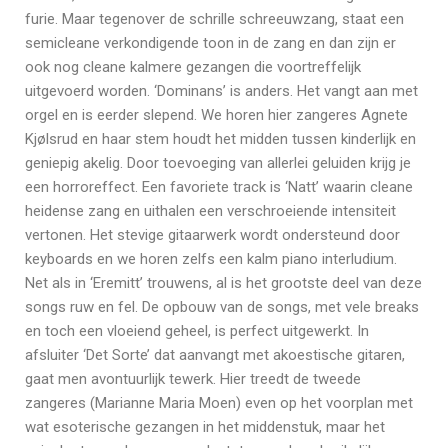
furie. Maar tegenover de schrille schreeuwzang, staat een
semicleane verkondigende toon in de zang en dan zijn er
ook nog cleane kalmere gezangen die voortreffelijk
uitgevoerd worden. ‘Dominans’ is anders. Het vangt aan met
orgel en is eerder slepend. We horen hier zangeres Agnete
Kjølsrud en haar stem houdt het midden tussen kinderlijk en
geniepig akelig. Door toevoeging van allerlei geluiden krijg je
een horroreffect. Een favoriete track is ‘Natt’ waarin cleane
heidense zang en uithalen een verschroeiende intensiteit
vertonen. Het stevige gitaarwerk wordt ondersteund door
keyboards en we horen zelfs een kalm piano interludium.
Net als in ‘Eremitt’ trouwens, al is het grootste deel van deze
songs ruw en fel. De opbouw van de songs, met vele breaks
en toch een vloeiend geheel, is perfect uitgewerkt. In
afsluiter ‘Det Sorte’ dat aanvangt met akoestische gitaren,
gaat men avontuurlijk tewerk. Hier treedt de tweede
zangeres (Marianne Maria Moen) even op het voorplan met
wat esoterische gezangen in het middenstuk, maar het