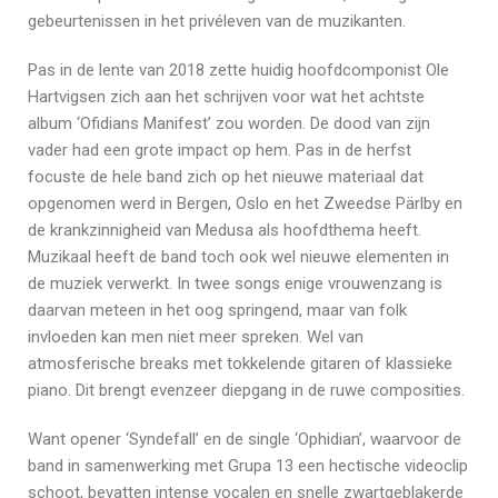
gebeurtenissen in het privéleven van de muzikanten.
Pas in de lente van 2018 zette huidig hoofdcomponist Ole
Hartvigsen zich aan het schrijven voor wat het achtste
album ‘Ofidians Manifest’ zou worden. De dood van zijn
vader had een grote impact op hem. Pas in de herfst
focuste de hele band zich op het nieuwe materiaal dat
opgenomen werd in Bergen, Oslo en het Zweedse Pärlby en
de krankzinnigheid van Medusa als hoofdthema heeft.
Muzikaal heeft de band toch ook wel nieuwe elementen in
de muziek verwerkt. In twee songs enige vrouwenzang is
daarvan meteen in het oog springend, maar van folk
invloeden kan men niet meer spreken. Wel van
atmosferische breaks met tokkelende gitaren of klassieke
piano. Dit brengt evenzeer diepgang in de ruwe composities.
Want opener ‘Syndefall’ en de single ‘Ophidian’, waarvoor de
band in samenwerking met Grupa 13 een hectische videoclip
schoot, bevatten intense vocalen en snelle zwartgeblakerde