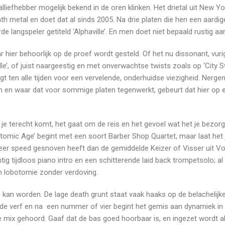
liefhebber mogelijk bekend in de oren klinken. Het drietal uit New Yo
h metal en doet dat al sinds 2005. Na drie platen die hen een aardig
e langspeler getiteld ‘Alphaville’. En men doet niet bepaald rustig aa
ar hier behoorlijk op de proef wordt gesteld. Of het nu dissonant, vuri
lle’, of juist naargeestig en met onverwachtse twists zoals op ‘City S
rgt ten alle tijden voor een vervelende, onderhuidse viezigheid. Nerge
en en waar dat voor sommige platen tegenwerkt, gebeurt dat hier op 
je terecht komt, het gaat om de reis en het gevoel wat het je bezorgt
tomic Age’ begint met een soort Barber Shop Quartet, maar laat het j
eer speed gesnoven heeft dan de gemiddelde Keizer of Visser uit V
g tijdloos piano intro en een schitterende laid back trompetsolo; al
en lobotomie zonder verdoving.
g kan worden. De lage death grunt staat vaak haaks op de belachelij
it de verf en na een nummer of vier begint het gemis aan dynamiek in
re mix gehoord. Gaaf dat de bas goed hoorbaar is, en ingezet wordt al