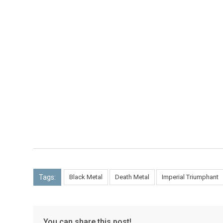
Tags:
Black Metal
Death Metal
Imperial Triumphant
You can share this post!