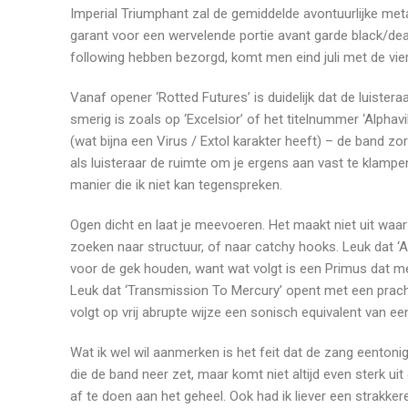
Imperial Triumphant zal de gemiddelde avontuurlijke metal
garant voor een wervelende portie avant garde black/deat
following hebben bezorgd, komt men eind juli met de vierd
Vanaf opener ‘Rotted Futures’ is duidelijk dat de luistera
smerig is zoals op ‘Excelsior’ of het titelnummer ‘Alphavi
(wat bijna een Virus / Extol karakter heeft) – de band zo
als luisteraar de ruimte om je ergens aan vast te klamp
manier die ik niet kan tegenspreken.
Ogen dicht en laat je meevoeren. Het maakt niet uit waar 
zoeken naar structuur, of naar catchy hooks. Leuk dat ‘A
voor de gek houden, want wat volgt is een Primus dat m
Leuk dat ‘Transmission To Mercury’ opent met een prachti
volgt op vrij abrupte wijze een sonisch equivalent van e
Wat ik wel wil aanmerken is het feit dat de zang eentoni
die de band neer zet, maar komt niet altijd even sterk u
af te doen aan het geheel. Ook had ik liever een strakke