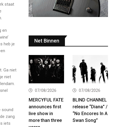
rk staat
e
n.
g en
wine’
Net Binnen
ns heb je
een
. Ga niet
e niet
olendam.
 snel
07/08/2026
07/08/2026
MERCYFUL FATE
BLIND CHANNEL
announces first
release “Diana” /
ke sound
live show in
“No Encores In A
 de zang
more than three
Swan Song”
s iets