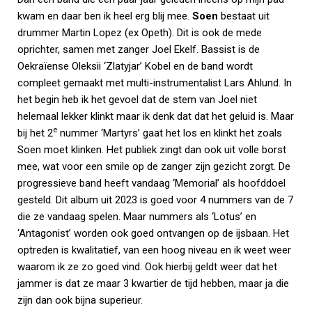
kwam en daar ben ik heel erg blij mee.
Soen
bestaat uit
drummer Martin Lopez (ex Opeth). Dit is ook de mede
oprichter, samen met zanger Joel Ekelӧf. Bassist is de
Oekraïense Oleksii ‘Zlatyjar’ Kobel en de band wordt
compleet gemaakt met multi-instrumentalist Lars Ahlund. In
het begin heb ik het gevoel dat de stem van Joel niet
helemaal lekker klinkt maar ik denk dat dat het geluid is. Maar
e
bij het 2
nummer ‘Martyrs’ gaat het los en klinkt het zoals
Soen moet klinken. Het publiek zingt dan ook uit volle borst
mee, wat voor een smile op de zanger zijn gezicht zorgt. De
progressieve band heeft vandaag ‘Memorial’ als hoofddoel
gesteld. Dit album uit 2023 is goed voor 4 nummers van de 7
die ze vandaag spelen. Maar nummers als ‘Lotus’ en
‘Antagonist’ worden ook goed ontvangen op de ijsbaan. Het
optreden is kwalitatief, van een hoog niveau en ik weet weer
waarom ik ze zo goed vind. Ook hierbij geldt weer dat het
jammer is dat ze maar 3 kwartier de tijd hebben, maar ja die
zijn dan ook bijna superieur.