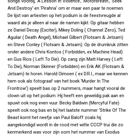
songs voorbij, ‘A Lesson In Violence’, ‘Motorbreath’, ‘Seek
And Destroy’ en ‘Pirahna’ om er maar een paar te noemen.
De lijst van artiesten op het podium is de feestvreugde al
waard als je alleen al naar de namen kijkt. Op gitaar hebben
ze Daniel Decay (Exciter), Mikey Doling ( Channel Zero), Ted
Aguilar ( Death Angel), Michael Gilbert (Flotsam & Jetsam)
en Steve Conley ( Flotsam & Jetsam). Op de drumkruk zitten
onder andere Chris Kontos ( Forbidden, ex Machine Head)
en Gus Rios ( Left To Die). Op zang zijn Matt Harvey ( Left
To Die), Norman Skinner (Forbidden) en Erik AK (Flotsam &
Jetsam) te horen. Harold Oimoen ( ex D.R.I., maar we kennen
hem ook als fotograaf van het boek ‘Murder In The
Frontrow’) speelt bas op 2 nummers, maar hangt vooral de
clown uit op het podium. Hij heeft een geweldig pak aan en
spuwt ook nog even vuur. Becky Baldwin (Mercyful Fate)
speelt ook nog bas en bij het laatste nummer ‘Strike Of The
Beast komt het neefje van Paul Baloff zoals hij
aangekondigd wordt in de rood met witte CCCP trui die zo
kenmerkend was voor zijn oom het nummer van Exodus