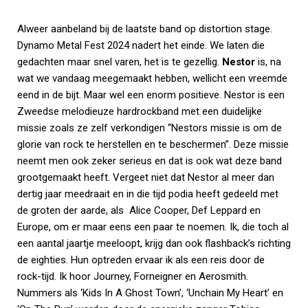
Alweer aanbeland bij de laatste band op distortion stage.
Dynamo Metal Fest 2024 nadert het einde. We laten die
gedachten maar snel varen, het is te gezellig.
Nestor
is, na
wat we vandaag meegemaakt hebben, wellicht een vreemde
eend in de bijt. Maar wel een enorm positieve. Nestor is een
Zweedse melodieuze hardrockband met een duidelijke
missie zoals ze zelf verkondigen “Nestors missie is om de
glorie van rock te herstellen en te beschermen”. Deze missie
neemt men ook zeker serieus en dat is ook wat deze band
grootgemaakt heeft. Vergeet niet dat Nestor al meer dan
dertig jaar meedraait en in die tijd podia heeft gedeeld met
de groten der aarde, als Alice Cooper, Def Leppard en
Europe, om er maar eens een paar te noemen. Ik, die toch al
een aantal jaartje meeloopt, krijg dan ook flashback’s richting
de eighties. Hun optreden ervaar ik als een reis door de
rock-tijd. Ik hoor Journey, Forneigner en Aerosmith.
Nummers als ‘Kids In A Ghost Town’, ‘Unchain My Heart’ en