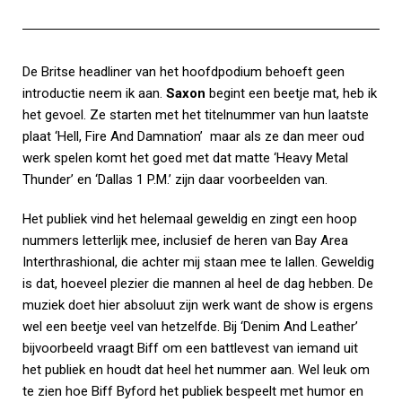
De Britse headliner van het hoofdpodium behoeft geen
introductie neem ik aan.
Saxon
begint een beetje mat, heb ik
het gevoel. Ze starten met het titelnummer van hun laatste
plaat ‘Hell, Fire And Damnation’ maar als ze dan meer oud
werk spelen komt het goed met dat matte ‘Heavy Metal
Thunder’ en ‘Dallas 1 P.M.’ zijn daar voorbeelden van.
Het publiek vind het helemaal geweldig en zingt een hoop
nummers letterlijk mee, inclusief de heren van Bay Area
Interthrashional, die achter mij staan mee te lallen. Geweldig
is dat, hoeveel plezier die mannen al heel de dag hebben. De
muziek doet hier absoluut zijn werk want de show is ergens
wel een beetje veel van hetzelfde. Bij ‘Denim And Leather’
bijvoorbeeld vraagt Biff om een battlevest van iemand uit
het publiek en houdt dat heel het nummer aan. Wel leuk om
te zien hoe Biff Byford het publiek bespeelt met humor en