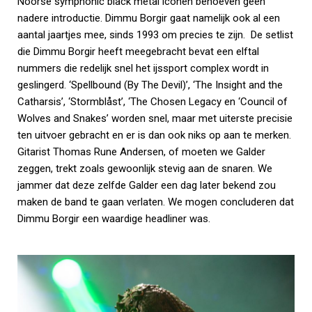
Noorse symphonic black metal iconen behoeven geen
nadere introductie. Dimmu Borgir gaat namelijk ook al een
aantal jaartjes mee, sinds 1993 om precies te zijn. De setlist
die Dimmu Borgir heeft meegebracht bevat een elftal
nummers die redelijk snel het ijssport complex wordt in
geslingerd. ‘Spellbound (By The Devil)’, ‘The Insight and the
Catharsis’, ‘Stormblåst’, ‘The Chosen Legacy en ‘Council of
Wolves and Snakes’ worden snel, maar met uiterste precisie
ten uitvoer gebracht en er is dan ook niks op aan te merken.
Gitarist Thomas Rune Andersen, of moeten we Galder
zeggen, trekt zoals gewoonlijk stevig aan de snaren. We
jammer dat deze zelfde Galder een dag later bekend zou
maken de band te gaan verlaten. We mogen concluderen dat
Dimmu Borgir een waardige headliner was.