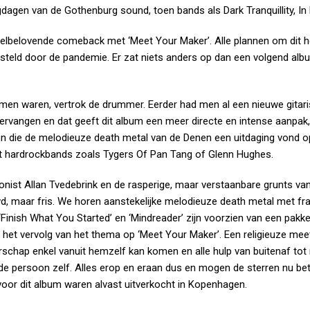
agen van de Gothenburg sound, toen bands als Dark Tranquillity, In
elbelovende comeback met ‘Meet Your Maker’. Alle plannen om dit he
gesteld door de pandemie. Er zat niets anders op dan een volgend alb
men waren, vertrok de drummer. Eerder had men al een nieuwe gitari
vervangen en dat geeft dit album een meer directe en intense aanpak
die de melodieuze death metal van de Denen een uitdaging vond o
et hardrockbands zoals Tygers Of Pan Tang of Glenn Hughes.
ponist Allan Tvedebrink en de rasperige, maar verstaanbare grunts va
uwd, maar fris. We horen aanstekelijke melodieuze death metal met fra
‘Finish What You Started’ en ‘Mindreader’ zijn voorzien van een pakk
n het vervolg van het thema op ‘Meet Your Maker’. Een religieuze mee
rschap enkel vanuit hemzelf kan komen en alle hulp van buitenaf tot 
is de persoon zelf. Alles erop en eraan dus en mogen de sterren nu be
r dit album waren alvast uitverkocht in Kopenhagen.