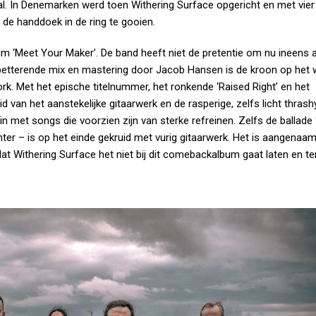
. In Denemarken werd toen Withering Surface opgericht en met vie
 de handdoek in de ring te gooien.
lbum ‘Meet Your Maker’. De band heeft niet de pretentie om nu ineens 
 spetterende mix en mastering door Jacob Hansen is de kroon op het 
ork. Met het epische titelnummer, het ronkende ‘Raised Right’ en het
id van het aanstekelijke gitaarwerk en de rasperige, zelfs licht thras
n met songs die voorzien zijn van sterke refreinen. Zelfs de ballade ‘
er – is op het einde gekruid met vurig gitaarwerk. Het is aangenaam
 Withering Surface het niet bij dit comebackalbum gaat laten en te