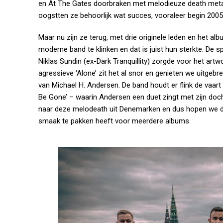
en At The Gates doorbraken met melodieuze death metal
oogstten ze behoorlijk wat succes, vooraleer begin 2005
Maar nu zijn ze terug, met drie originele leden en het a
moderne band te klinken en dat is juist hun sterkte. De
Niklas Sundin (ex-Dark Tranquillity) zorgde voor het artw
agressieve ‘Alone’ zit het al snor en genieten we uitgebre
van Michael H. Andersen. De band houdt er flink de vaart i
Be Gone’ – waarin Andersen een duet zingt met zijn docht
naar deze melodeath uit Denemarken en dus hopen we dat
smaak te pakken heeft voor meerdere albums.