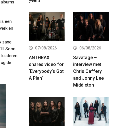
years
r albums
als een
werk en
hy zang
07/08/2026
06/08/2026
I’ll Soon
 luisteren
ANTHRAX
Savatage –
rug de
shares video for
interview met
‘Everybody’s Got
Chris Caffery
A Plan’
and Johny Lee
Middleton