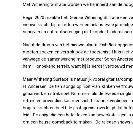
Met Withering Surface worden we herinnerd aan de hoogd
Begin 2020 maakte het Deense Withering Surface een ve
nieuws kracht bij te zetten werden helaas twee jaar uit
schrijven en dat realiseren ging niet zonder hindernissen.
Nadat de drums van het nieuwe album ‘Exit Plan’ opgeno
moeten zoeken en vertrok ook de toetsenist. Hij is niet 
vanwege de samenwerking met producer Soren Andersen 
hem – onbekend terrein, want hij is eerder vertrouwd m
Maar Withering Surface is natuurlijk vooral gitarist/com
H. Andersen. De tien songs op ‘Exit Plan’ klinken vertro
gitaarwerk en strak spel. Nummers als de tweede single 
refrein en bovendien kan men zich tekstueel verdiepen i
hogere krachten heeft de protagonist overtuigd dat bete
leidt. De enige die een beter leven kan bewerkstelligen 
om een heuse comeback te maken… De release shows voo