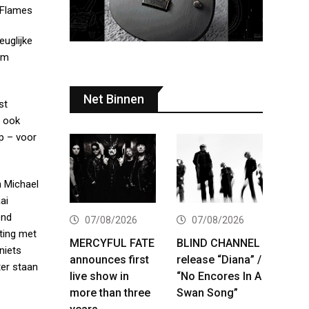
 Flames
uglijke
um
Net Binnen
st
, ook
p – voor
n Michael
ai
end
07/08/2026
07/08/2026
ting met
MERCYFUL FATE
BLIND CHANNEL
niets
announces first
release “Diana” /
ter staan
live show in
“No Encores In A
more than three
Swan Song”