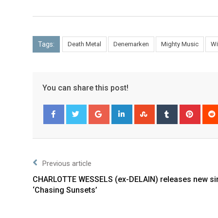
Tags:
Death Metal
Denemarken
Mighty Music
Wi
You can share this post!
Facebook
Twitter
Previous article
CHARLOTTE WESSELS (ex-DELAIN) releases new si
‘Chasing Sunsets’