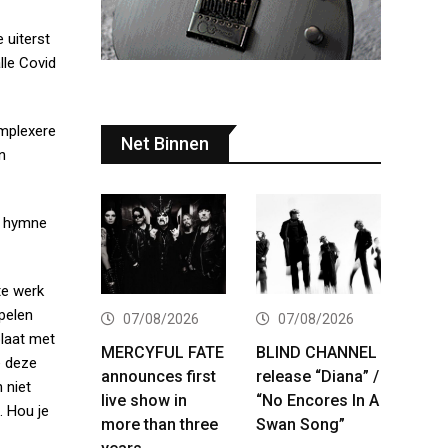
 uiterst
lle Covid
omplexere
Net Binnen
n
de hymne
te werk
spelen
07/08/2026
07/08/2026
plaat met
MERCYFUL FATE
BLIND CHANNEL
e deze
announces first
release “Diana” /
n niet
live show in
“No Encores In A
. Hou je
more than three
Swan Song”