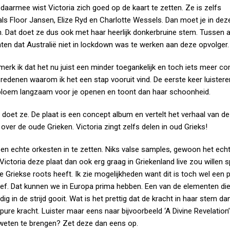
n daarmee wist Victoria zich goed op de kaart te zetten. Ze is zelfs
 Floor Jansen, Elize Ryd en Charlotte Wessels. Dan moet je in deze
Dat doet ze dus ook met haar heerlijk donkerbruine stem. Tussen a
ten dat Australië niet in lockdown was te werken aan deze opvolger.
, merk ik dat het nu juist een minder toegankelijk en toch iets meer c
e redenen waarom ik het een stap vooruit vind. De eerste keer luistere
n bloem langzaam voor je openen en toont dan haar schoonheid.
t doet ze. De plaat is een concept album en vertelt het verhaal van 
ver de oude Grieken. Victoria zingt zelfs delen in oud Grieks!
 en echte orkesten in te zetten. Niks valse samples, gewoon het ech
t Victoria deze plaat dan ook erg graag in Griekenland live zou willen 
e Griekse roots heeft. Ik zie mogelijkheden want dit is toch wel een 
sief. Dat kunnen we in Europa prima hebben. Een van de elementen di
dig in de strijd gooit. Wat is het prettig dat de kracht in haar stem da
e kracht. Luister maar eens naar bijvoorbeeld ‘A Divine Revelation’
 weten te brengen? Zet deze dan eens op.