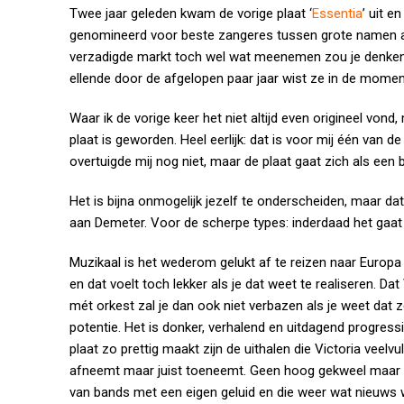
Twee jaar geleden kwam de vorige plaat ‘
Essentia
’ uit e
genomineerd voor beste zangeres tussen grote namen als
verzadigde markt toch wel wat meenemen zou je denken. 
ellende door de afgelopen paar jaar wist ze in de momen
Waar ik de vorige keer het niet altijd even origineel vond
plaat is geworden. Heel eerlijk: dat is voor mij één van d
overtuigde mij nog niet, maar de plaat gaat zich als ee
Het is bijna onmogelijk jezelf te onderscheiden, maar da
aan Demeter. Voor de scherpe types: inderdaad het gaat o
Muzikaal is het wederom gelukt af te reizen naar Europa
en dat voelt toch lekker als je dat weet te realiseren. Da
mét orkest zal je dan ook niet verbazen als je weet dat z
potentie. Het is donker, verhalend en uitdagend progres
plaat zo prettig maakt zijn de uithalen die Victoria veelvul
afneemt maar juist toeneemt. Geen hoog gekweel maar pur
van bands met een eigen geluid en die weer wat nieuws