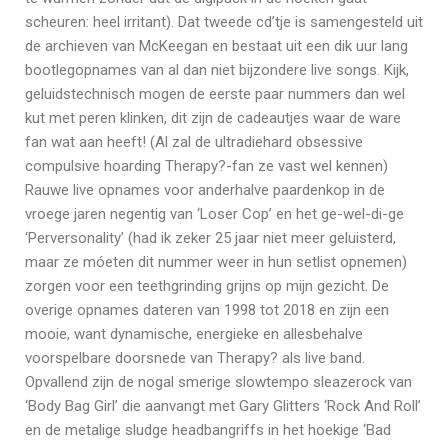
scheuren: heel irritant). Dat tweede cd’tje is samengesteld uit
de archieven van McKeegan en bestaat uit een dik uur lang
bootlegopnames van al dan niet bijzondere live songs. Kijk,
geluidstechnisch mogen de eerste paar nummers dan wel
kut met peren klinken, dit zijn de cadeautjes waar de ware
fan wat aan heeft! (Al zal de ultradiehard obsessive
compulsive hoarding Therapy?-fan ze vast wel kennen)
Rauwe live opnames voor anderhalve paardenkop in de
vroege jaren negentig van ‘Loser Cop’ en het ge-wel-di-ge
‘Perversonality’ (had ik zeker 25 jaar niet meer geluisterd,
maar ze móeten dit nummer weer in hun setlist opnemen)
zorgen voor een teethgrinding grijns op mijn gezicht. De
overige opnames dateren van 1998 tot 2018 en zijn een
mooie, want dynamische, energieke en allesbehalve
voorspelbare doorsnede van Therapy? als live band.
Opvallend zijn de nogal smerige slowtempo sleazerock van
‘Body Bag Girl’ die aanvangt met Gary Glitters ‘Rock And Roll’
en de metalige sludge headbangriffs in het hoekige ‘Bad