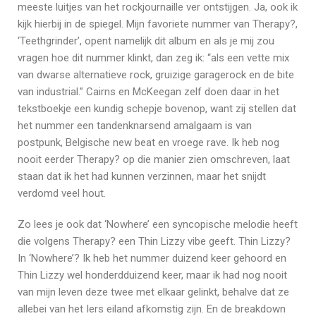
meeste luitjes van het rockjournaille ver ontstijgen. Ja, ook ik
kijk hierbij in de spiegel. Mijn favoriete nummer van Therapy?,
‘Teethgrinder’, opent namelijk dit album en als je mij zou
vragen hoe dit nummer klinkt, dan zeg ik: “als een vette mix
van dwarse alternatieve rock, gruizige garagerock en de bite
van industrial.” Cairns en McKeegan zelf doen daar in het
tekstboekje een kundig schepje bovenop, want zij stellen dat
het nummer een tandenknarsend amalgaam is van
postpunk, Belgische new beat en vroege rave. Ik heb nog
nooit eerder Therapy? op die manier zien omschreven, laat
staan dat ik het had kunnen verzinnen, maar het snijdt
verdomd veel hout.
Zo lees je ook dat ‘Nowhere’ een syncopische melodie heeft
die volgens Therapy? een Thin Lizzy vibe geeft. Thin Lizzy?
In ‘Nowhere’? Ik heb het nummer duizend keer gehoord en
Thin Lizzy wel honderdduizend keer, maar ik had nog nooit
van mijn leven deze twee met elkaar gelinkt, behalve dat ze
allebei van het Iers eiland afkomstig zijn. En de breakdown