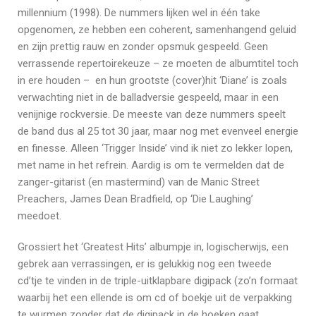
millennium (1998). De nummers lijken wel in één take
opgenomen, ze hebben een coherent, samenhangend geluid
en zijn prettig rauw en zonder opsmuk gespeeld. Geen
verrassende repertoirekeuze – ze moeten de albumtitel toch
in ere houden – en hun grootste (cover)hit ‘Diane’ is zoals
verwachting niet in de balladversie gespeeld, maar in een
venijnige rockversie. De meeste van deze nummers speelt
de band dus al 25 tot 30 jaar, maar nog met evenveel energie
en finesse. Alleen ‘Trigger Inside’ vind ik niet zo lekker lopen,
met name in het refrein. Aardig is om te vermelden dat de
zanger-gitarist (en mastermind) van de Manic Street
Preachers, James Dean Bradfield, op ‘Die Laughing’
meedoet.
Grossiert het ‘Greatest Hits’ albumpje in, logischerwijs, een
gebrek aan verrassingen, er is gelukkig nog een tweede
cd’tje te vinden in de triple-uitklapbare digipack (zo’n formaat
waarbij het een ellende is om cd of boekje uit de verpakking
te wurmen zonder dat de digipack in de hoeken gaat