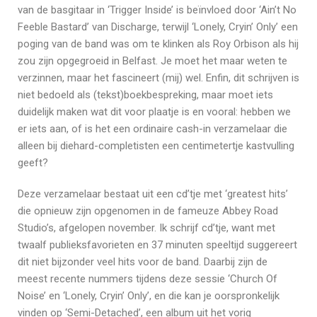
van de basgitaar in ‘Trigger Inside’ is beïnvloed door ‘Ain’t No
Feeble Bastard’ van Discharge, terwijl ‘Lonely, Cryin’ Only’ een
poging van de band was om te klinken als Roy Orbison als hij
zou zijn opgegroeid in Belfast. Je moet het maar weten te
verzinnen, maar het fascineert (mij) wel. Enfin, dit schrijven is
niet bedoeld als (tekst)boekbespreking, maar moet iets
duidelijk maken wat dit voor plaatje is en vooral: hebben we
er iets aan, of is het een ordinaire cash-in verzamelaar die
alleen bij diehard-completisten een centimetertje kastvulling
geeft?
Deze verzamelaar bestaat uit een cd’tje met ‘greatest hits’
die opnieuw zijn opgenomen in de fameuze Abbey Road
Studio’s, afgelopen november. Ik schrijf cd’tje, want met
twaalf publieksfavorieten en 37 minuten speeltijd suggereert
dit niet bijzonder veel hits voor de band. Daarbij zijn de
meest recente nummers tijdens deze sessie ‘Church Of
Noise’ en ‘Lonely, Cryin’ Only’, en die kan je oorspronkelijk
vinden op ‘Semi-Detached’, een album uit het vorig