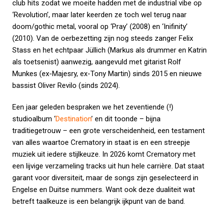
club hits zodat we moeite hadden met de industrial vibe op
‘Revolution’, maar later keerden ze toch wel terug naar
doom/gothic metal, vooral op ‘Pray’ (2008) en ‘Inifinity’
(2010). Van de oerbezetting zijn nog steeds zanger Felix
Stass en het echtpaar Jüllich (Markus als drummer en Katrin
als toetsenist) aanwezig, aangevuld met gitarist Rolf
Munkes (ex-Majesry, ex-Tony Martin) sinds 2015 en nieuwe
bassist Oliver Revilo (sinds 2024).
Een jaar geleden bespraken we het zeventiende (!)
studioalbum ‘
Destination
’ en dit toonde – bijna
traditiegetrouw – een grote verscheidenheid, een testament
van alles waartoe Crematory in staat is en een streepje
muziek uit iedere stijlkeuze. In 2026 komt Crematory met
een lijvige verzameling tracks uit hun hele carrière. Dat staat
garant voor diversiteit, maar de songs zijn geselecteerd in
Engelse en Duitse nummers. Want ook deze dualiteit wat
betreft taalkeuze is een belangrijk ijkpunt van de band.