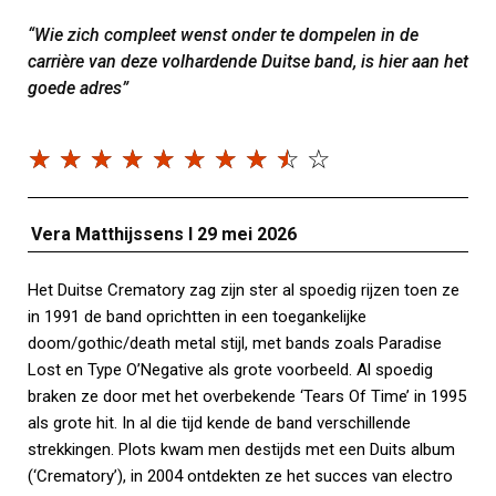
“Wie zich compleet wenst onder te dompelen in de
carrière van deze volhardende Duitse band, is hier aan het
goede adres”
☆
☆
☆
☆
☆
☆
☆
☆
☆
☆
Vera Matthijssens I 29 mei 2026
Het Duitse Crematory zag zijn ster al spoedig rijzen toen ze
in 1991 de band oprichtten in een toegankelijke
doom/gothic/death metal stijl, met bands zoals Paradise
Lost en Type O’Negative als grote voorbeeld. Al spoedig
braken ze door met het overbekende ‘Tears Of Time’ in 1995
als grote hit. In al die tijd kende de band verschillende
strekkingen. Plots kwam men destijds met een Duits album
(‘Crematory’), in 2004 ontdekten ze het succes van electro