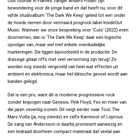
Ooit toonde In Flames zanger Anders Fridén zijn
bewondering voor de jonge band en dat heeft nu, voor dit
vijfde studioalbum ‘The Dark We Keep’ geleid tot een onder
de hoede nemen door vermaard progrock label InsideOut
Music. Wanneer we onze bespreking voor ‘Cuts’ (2022) even
doornemen, dan is ‘The Dark We Keep’ daar een logische
opvolger van, maar wel met enkele overduidelijke
markeringen. Die liggen bijvoorbeeld in de productie. De
drassige gitaar riffs met veel vervorming zijn terug! Ze
worden nog steeds vergezeld van heel wat effecten uit
ambient en elektronica, maar het klinische gevoel wordt aan
banden gelegd.
Dat is een pro, want dit is moderne progressieve rock
zonder knipogen naar Genesis, Pink Floyd, Yes en meer van
die jaren zeventig iconen. Dit neigt eerder naar Tool, The
Mars Volta (ja, nog steeds) en zelfs Karnivool of Leprous.
De zang van Andersson is daarbij prominent aanwezig en
een leidraad doorheen compact materiaal dat veelal aan