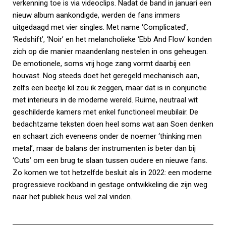
verkenning toe is via videoclips. Nadat de band in januari een
nieuw album aankondigde, werden de fans immers
uitgedaagd met vier singles. Met name ‘Complicated’,
‘Redshift’, ‘Noir’ en het melancholieke ‘Ebb And Flow’ konden
zich op die manier maandenlang nestelen in ons geheugen.
De emotionele, soms vrij hoge zang vormt daarbij een
houvast. Nog steeds doet het geregeld mechanisch aan,
zelfs een beetje kil zou ik zeggen, maar dat is in conjunctie
met interieurs in de moderne wereld. Ruime, neutraal wit
geschilderde kamers met enkel functioneel meubilair. De
bedachtzame teksten doen heel soms wat aan Soen denken
en schaart zich eveneens onder de noemer ‘thinking men
metal’, maar de balans der instrumenten is beter dan bij
‘Cuts’ om een brug te slaan tussen oudere en nieuwe fans.
Zo komen we tot hetzelfde besluit als in 2022: een moderne
progressieve rockband in gestage ontwikkeling die zijn weg
naar het publiek heus wel zal vinden.