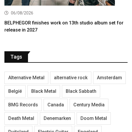
06/08/2026
BELPHEGOR finishes work on 13th studio album set for
release in 2027
Tags
Alternative Metal
alternative rock
Amsterdam
België
Black Metal
Black Sabbath
BMG Records
Canada
Century Media
Death Metal
Denemarken
Doom Metal
Duitsland
Electric Guitar
Engeland