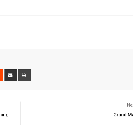
Nex
ming
Grand Ma