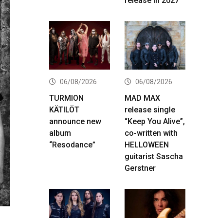
release in 2027
06/08/2026
06/08/2026
TURMION
MAD MAX
KÄTILÖT
release single
announce new
“Keep You Alive”,
album
co-written with
“Resodance”
HELLOWEEN
guitarist Sascha
Gerstner