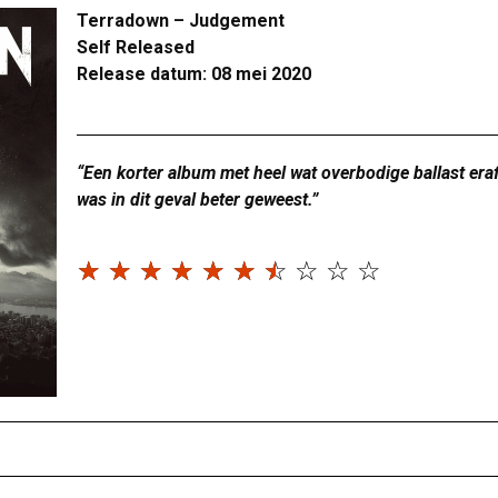
Terradown – Judgement
Self Released
Release datum: 08 mei 2020
“Een korter album met heel wat overbodige ballast era
was in dit geval beter geweest.”
☆
☆
☆
☆
☆
☆
☆
☆
☆
☆