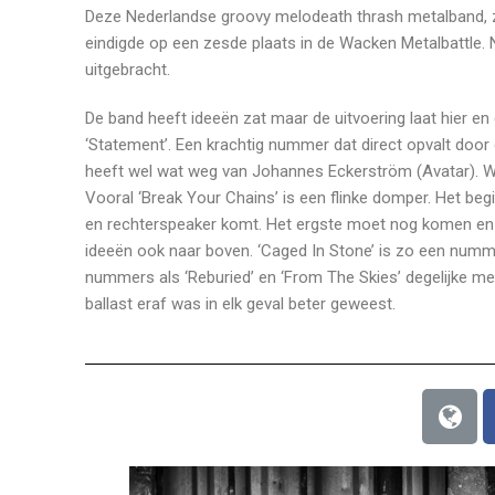
Deze Nederlandse groovy melodeath thrash metalband, z
eindigde op een zesde plaats in de Wacken Metalbattle.
uitgebracht.
De band heeft ideeën zat maar de uitvoering laat hier e
‘Statement’. Een krachtig nummer dat direct opvalt door de 
heeft wel wat weg van Johannes Eckerström (Avatar). Wa
Vooral ‘Break Your Chains’ is een flinke domper. Het begi
en rechterspeaker komt. Het ergste moet nog komen en 
ideeën ook naar boven. ‘Caged In Stone’ is zo een nummer
nummers als ‘Reburied’ en ‘From The Skies’ degelijke m
ballast eraf was in elk geval beter geweest.