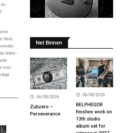
 en
d
pener
er Nick
Net Binnen
 minder.
de linker-
oede
je met
odige
06/08/2026
06/08/2026
BELPHEGOR
Zubzero –
finishes work on
Perseverance
13th studio
album set for