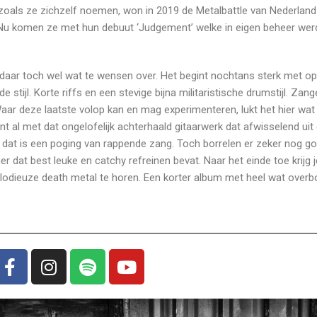
oals ze zichzelf noemen, won in 2019 de Metalbattle van Nederland
 Nu komen ze met hun debuut ‘Judgement’ welke in eigen beheer wer
n daar toch wel wat te wensen over. Het begint nochtans sterk met o
stijl. Korte riffs en een stevige bijna militaristische drumstijl. Zang
ar deze laatste volop kan en mag experimenteren, lukt het hier wat
nt al met dat ongelofelijk achterhaald gitaarwerk dat afwisselend uit 
dat is een poging van rappende zang. Toch borrelen er zeker nog g
 dat best leuke en catchy refreinen bevat. Naar het einde toe krijg 
elodieuze death metal te horen. Een korter album met heel wat overb