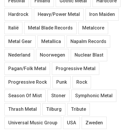
Festival
Finland
Gothic Metal
Hardcore
Hardrock
Heavy/Power Metal
Iron Maiden
Italië
Metal Blade Records
Metalcore
Metal Gear
Metallica
Napalm Records
Nederland
Noorwegen
Nuclear Blast
Pagan/Folk Metal
Progressive Metal
Progressive Rock
Punk
Rock
Season Of Mist
Stoner
Symphonic Metal
Thrash Metal
Tilburg
Tribute
Universal Music Group
USA
Zweden