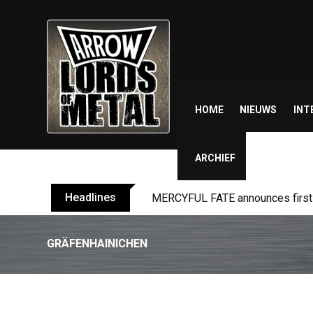
Skip
to
content
HOME
NIEUWS
INT
ARCHIEF
Headlines
BLIND CHANNEL release “Diana” 
GRÄFENHAINICHEN