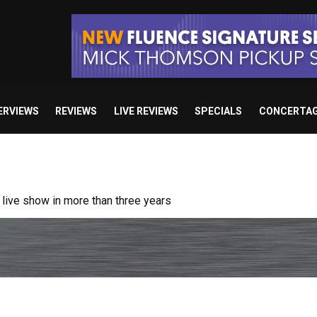
ERVIEWS
REVIEWS
LIVE REVIEWS
SPECIALS
CONCERTA
/ “No Encores In A Swan Song”