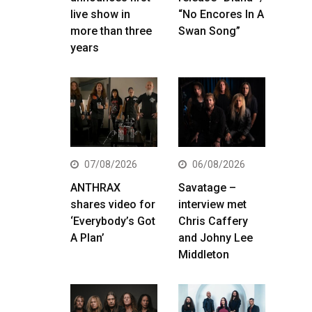
live show in
“No Encores In A
more than three
Swan Song”
years
07/08/2026
06/08/2026
ANTHRAX
Savatage –
shares video for
interview met
‘Everybody’s Got
Chris Caffery
A Plan’
and Johny Lee
Middleton