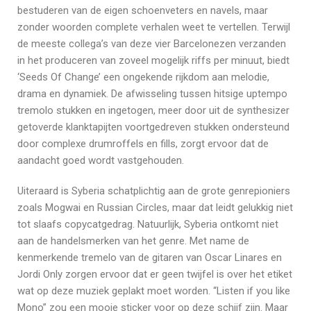
bestuderen van de eigen schoenveters en navels, maar
zonder woorden complete verhalen weet te vertellen. Terwijl
de meeste collega’s van deze vier Barcelonezen verzanden
in het produceren van zoveel mogelijk riffs per minuut, biedt
‘Seeds Of Change’ een ongekende rijkdom aan melodie,
drama en dynamiek. De afwisseling tussen hitsige uptempo
tremolo stukken en ingetogen, meer door uit de synthesizer
getoverde klanktapijten voortgedreven stukken ondersteund
door complexe drumroffels en fills, zorgt ervoor dat de
aandacht goed wordt vastgehouden.
Uiteraard is Syberia schatplichtig aan de grote genrepioniers
zoals Mogwai en Russian Circles, maar dat leidt gelukkig niet
tot slaafs copycatgedrag. Natuurlijk, Syberia ontkomt niet
aan de handelsmerken van het genre. Met name de
kenmerkende tremelo van de gitaren van Oscar Linares en
Jordi Only zorgen ervoor dat er geen twijfel is over het etiket
wat op deze muziek geplakt moet worden. “Listen if you like
Mono” zou een mooie sticker voor op deze schijf zijn. Maar