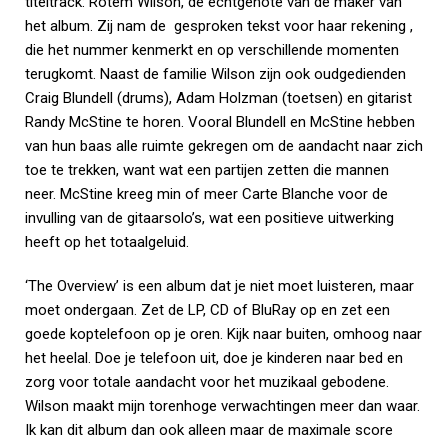
titeltrack: Rotem Wilson, de echtgenote van de maker van
het album. Zij nam de gesproken tekst voor haar rekening ,
die het nummer kenmerkt en op verschillende momenten
terugkomt. Naast de familie Wilson zijn ook oudgedienden
Craig Blundell (drums), Adam Holzman (toetsen) en gitarist
Randy McStine te horen. Vooral Blundell en McStine hebben
van hun baas alle ruimte gekregen om de aandacht naar zich
toe te trekken, want wat een partijen zetten die mannen
neer. McStine kreeg min of meer Carte Blanche voor de
invulling van de gitaarsolo’s, wat een positieve uitwerking
heeft op het totaalgeluid.
‘The Overview’ is een album dat je niet moet luisteren, maar
moet ondergaan. Zet de LP, CD of BluRay op en zet een
goede koptelefoon op je oren. Kijk naar buiten, omhoog naar
het heelal. Doe je telefoon uit, doe je kinderen naar bed en
zorg voor totale aandacht voor het muzikaal gebodene.
Wilson maakt mijn torenhoge verwachtingen meer dan waar.
Ik kan dit album dan ook alleen maar de maximale score