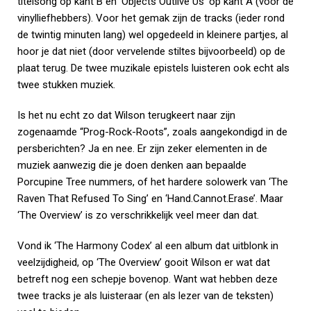
titelsong op kant B en ‘Objects Outlive Us’ op kant A (voor de
vinylliefhebbers). Voor het gemak zijn de tracks (ieder rond
de twintig minuten lang) wel opgedeeld in kleinere partjes, al
hoor je dat niet (door vervelende stiltes bijvoorbeeld) op de
plaat terug. De twee muzikale epistels luisteren ook echt als
twee stukken muziek.
Is het nu echt zo dat Wilson terugkeert naar zijn
zogenaamde “Prog-Rock-Roots”, zoals aangekondigd in de
persberichten? Ja en nee. Er zijn zeker elementen in de
muziek aanwezig die je doen denken aan bepaalde
Porcupine Tree nummers, of het hardere solowerk van ‘The
Raven That Refused To Sing’ en ‘Hand.Cannot.Erase’. Maar
‘The Overview’ is zo verschrikkelijk veel meer dan dat.
Vond ik ‘The Harmony Codex’ al een album dat uitblonk in
veelzijdigheid, op ‘The Overview’ gooit Wilson er wat dat
betreft nog een schepje bovenop. Want wat hebben deze
twee tracks je als luisteraar (en als lezer van de teksten)