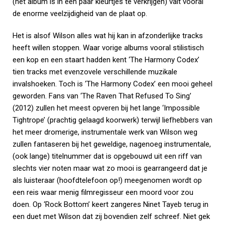
(het album is in een paar kleurtjes te verkrijgen) valt vooral
de enorme veelzijdigheid van de plaat op.
Het is alsof Wilson alles wat hij kan in afzonderlijke tracks
heeft willen stoppen. Waar vorige albums vooral stilistisch
een kop en een staart hadden kent ‘The Harmony Codex’
tien tracks met evenzovele verschillende muzikale
invalshoeken. Toch is ‘The Harmony Codex’ een mooi geheel
geworden. Fans van ‘The Raven That Refused To Sing’
(2012) zullen het meest opveren bij het lange ‘Impossible
Tightrope’ (prachtig gelaagd koorwerk) terwijl liefhebbers van
het meer dromerige, instrumentale werk van Wilson weg
zullen fantaseren bij het geweldige, nagenoeg instrumentale,
(ook lange) titelnummer dat is opgebouwd uit een riff van
slechts vier noten maar wat zo mooi is gearrangeerd dat je
als luisteraar (hoofdtelefoon op!) meegenomen wordt op
een reis waar menig filmregisseur een moord voor zou
doen. Op ‘Rock Bottom’ keert zangeres Ninet Tayeb terug in
een duet met Wilson dat zij bovendien zelf schreef. Niet gek