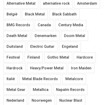
Alternative Metal
alternative rock
Amsterdam
België
Black Metal
Black Sabbath
BMG Records
Canada
Century Media
Death Metal
Denemarken
Doom Metal
Duitsland
Electric Guitar
Engeland
Festival
Finland
Gothic Metal
Hardcore
Hardrock
Heavy/Power Metal
Iron Maiden
Italië
Metal Blade Records
Metalcore
Metal Gear
Metallica
Napalm Records
Nederland
Noorwegen
Nuclear Blast