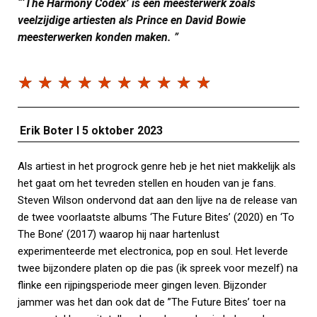
“
‘The Harmony Codex’ is een meesterwerk zoals
veelzijdige artiesten als Prince en David Bowie
meesterwerken konden maken.
”
☆
☆
☆
☆
☆
☆
☆
☆
☆
☆
Erik Boter I 5 oktober 2023
Als artiest in het progrock genre heb je het niet makkelijk als
het gaat om het tevreden stellen en houden van je fans.
Steven Wilson ondervond dat aan den lijve na de release van
de twee voorlaatste albums ‘The Future Bites’ (2020) en ‘To
The Bone’ (2017) waarop hij naar hartenlust
experimenteerde met electronica, pop en soul. Het leverde
twee bijzondere platen op die pas (ik spreek voor mezelf) na
flinke een rijpingsperiode meer gingen leven. Bijzonder
jammer was het dan ook dat de ”The Future Bites’ toer na