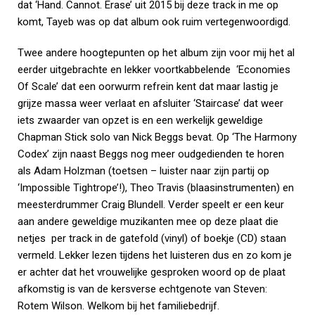
dat ‘Hand. Cannot. Erase’ uit 2015 bij deze track in me op
komt, Tayeb was op dat album ook ruim vertegenwoordigd.
Twee andere hoogtepunten op het album zijn voor mij het al
eerder uitgebrachte en lekker voortkabbelende ‘Economies
Of Scale’ dat een oorwurm refrein kent dat maar lastig je
grijze massa weer verlaat en afsluiter ‘Staircase’ dat weer
iets zwaarder van opzet is en een werkelijk geweldige
Chapman Stick solo van Nick Beggs bevat. Op ‘The Harmony
Codex’ zijn naast Beggs nog meer oudgedienden te horen
als Adam Holzman (toetsen – luister naar zijn partij op
‘Impossible Tightrope’!), Theo Travis (blaasinstrumenten) en
meesterdrummer Craig Blundell. Verder speelt er een keur
aan andere geweldige muzikanten mee op deze plaat die
netjes per track in de gatefold (vinyl) of boekje (CD) staan
vermeld. Lekker lezen tijdens het luisteren dus en zo kom je
er achter dat het vrouwelijke gesproken woord op de plaat
afkomstig is van de kersverse echtgenote van Steven:
Rotem Wilson. Welkom bij het familiebedrijf.