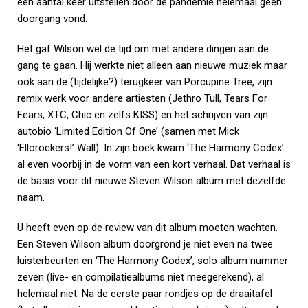
een aantal keer uitstellen door de pandemie helemaal geen
doorgang vond.
Het gaf Wilson wel de tijd om met andere dingen aan de
gang te gaan. Hij werkte niet alleen aan nieuwe muziek maar
ook aan de (tijdelijke?) terugkeer van Porcupine Tree, zijn
remix werk voor andere artiesten (Jethro Tull, Tears For
Fears, XTC, Chic en zelfs KISS) en het schrijven van zijn
autobio ‘Limited Edition Of One’ (samen met Mick
‘Ellorockers!’ Wall). In zijn boek kwam ‘The Harmony Codex’
al even voorbij in de vorm van een kort verhaal. Dat verhaal is
de basis voor dit nieuwe Steven Wilson album met dezelfde
naam.
U heeft even op de review van dit album moeten wachten.
Een Steven Wilson album doorgrond je niet even na twee
luisterbeurten en ‘The Harmony Codex’, solo album nummer
zeven (live- en compilatiealbums niet meegerekend), al
helemaal niet. Na de eerste paar rondjes op de draaitafel