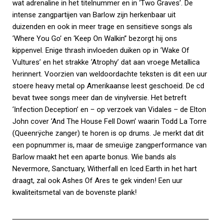
wat adrenaline in het titelnummer en in ‘Two Graves’. De
intense zangpartijen van Barlow zijn herkenbaar uit
duizenden en ook in meer trage en sensitieve songs als
‘Where You Go’ en ‘Keep On Walkin’’ bezorgt hij ons
kippenvel. Enige thrash invloeden duiken op in ‘Wake Of
Vultures’ en het strakke ‘Atrophy’ dat aan vroege Metallica
herinnert. Voorzien van weldoordachte teksten is dit een uur
stoere heavy metal op Amerikaanse leest geschoeid. De cd
bevat twee songs meer dan de vinylversie. Het betreft
‘Infection Deception’ en – op verzoek van Vidales – de Elton
John cover ‘And The House Fell Down’ waarin Todd La Torre
(Queenrÿche zanger) te horen is op drums. Je merkt dat dit
een popnummer is, maar de smeuïge zangperformance van
Barlow maakt het een aparte bonus. Wie bands als
Nevermore, Sanctuary, Witherfall en Iced Earth in het hart
draagt, zal ook Ashes Of Ares te gek vinden! Een uur
kwaliteitsmetal van de bovenste plank!