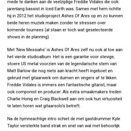
mede te danken aan de veelzijdige Freddie Vidales die ook
jarenlang bassist in Iced Earth was. Samen met hem richtte
hij in 2012 het studioproject Ashes Of Ares op en zo kunnen
beide heren muziek maken zonder te stressen over
komende tournees (al staan er toch wat geselecteerde
shows in de planning).
Met ‘New Messiahs’ is Ashes Of Ares zelf nu ook al toe aan
het vierde studioalbum. Het is een garantie voor stevige,
stoere US metal voorzien van de legendarische stem van
Matt Barlow die nog niets aan kracht heeft ingeboet en
gekruid met gitaarwerk om duimen en vingers af te likken.
Freddie Vidales is immers een fantastische gitarist, maar
ook componist en producer. Als extra smaakmakers treden
Charlie Honig en Craig Blackwell aan om ook hun virtuositeit
te laten horen wat gitaarsolo’s betreft.
Na de hymneachtige intro schiet de met gastdrummer Kyle
Taylor versterkte band strak en snel van wal met behoorlijk