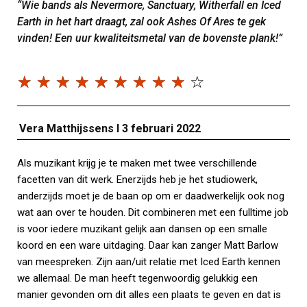
“Wie bands als Nevermore, Sanctuary, Witherfall en Iced
Earth in het hart draagt, zal ook Ashes Of Ares te gek
vinden! Een uur kwaliteitsmetal van de bovenste plank!”
☆
☆
☆
☆
☆
☆
☆
☆
☆
☆
Vera Matthijssens I 3
februari
2022
Als muzikant krijg je te maken met twee verschillende
facetten van dit werk. Enerzijds heb je het studiowerk,
anderzijds moet je de baan op om er daadwerkelijk ook nog
wat aan over te houden. Dit combineren met een fulltime job
is voor iedere muzikant gelijk aan dansen op een smalle
koord en een ware uitdaging. Daar kan zanger Matt Barlow
van meespreken. Zijn aan/uit relatie met Iced Earth kennen
we allemaal. De man heeft tegenwoordig gelukkig een
manier gevonden om dit alles een plaats te geven en dat is