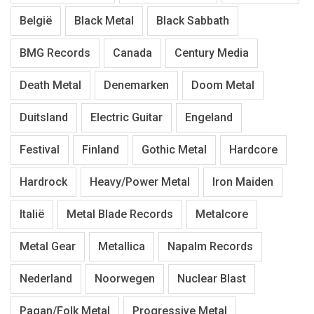
België
Black Metal
Black Sabbath
BMG Records
Canada
Century Media
Death Metal
Denemarken
Doom Metal
Duitsland
Electric Guitar
Engeland
Festival
Finland
Gothic Metal
Hardcore
Hardrock
Heavy/Power Metal
Iron Maiden
Italië
Metal Blade Records
Metalcore
Metal Gear
Metallica
Napalm Records
Nederland
Noorwegen
Nuclear Blast
Pagan/Folk Metal
Progressive Metal