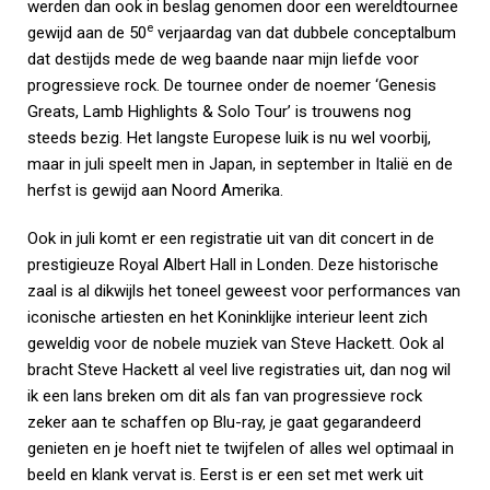
werden dan ook in beslag genomen door een wereldtournee
e
gewijd aan de 50
verjaardag van dat dubbele conceptalbum
dat destijds mede de weg baande naar mijn liefde voor
progressieve rock. De tournee onder de noemer ‘Genesis
Greats, Lamb Highlights & Solo Tour’ is trouwens nog
steeds bezig. Het langste Europese luik is nu wel voorbij,
maar in juli speelt men in Japan, in september in Italië en de
herfst is gewijd aan Noord Amerika.
Ook in juli komt er een registratie uit van dit concert in de
prestigieuze Royal Albert Hall in Londen. Deze historische
zaal is al dikwijls het toneel geweest voor performances van
iconische artiesten en het Koninklijke interieur leent zich
geweldig voor de nobele muziek van Steve Hackett. Ook al
bracht Steve Hackett al veel live registraties uit, dan nog wil
ik een lans breken om dit als fan van progressieve rock
zeker aan te schaffen op Blu-ray, je gaat gegarandeerd
genieten en je hoeft niet te twijfelen of alles wel optimaal in
beeld en klank vervat is. Eerst is er een set met werk uit