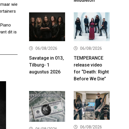
Middleton
, maar wie
ertainers
 Piano
nt dit is
06/08/2026
06/08/2026
Savatage in 013,
TEMPERANCE
Tilburg- 1
release video
augustus 2026
for “Death: Right
Before We Die”
06/08/2026
06/08/2026