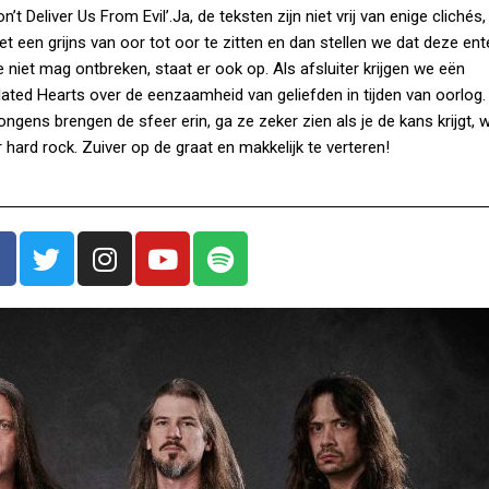
n’t Deliver Us From Evil’.Ja, de teksten zijn niet vrij van enige clichés
een grijns van oor tot oor te zitten en dan stellen we dat deze ent
e niet mag ontbreken, staat er ook op. Als afsluiter krijgen we eën
solated Hearts over de eenzaamheid van geliefden in tijden van oorlog.
ens brengen de sfeer erin, ga ze zeker zien als je de kans krijgt, wa
hard rock. Zuiver op de graat en makkelijk te verteren!