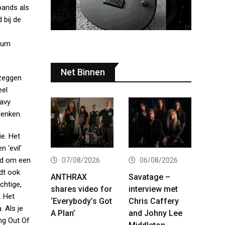
bands als
 bij de
lbum
Net Binnen
 zeggen
eel
eavy
denken.
ie. Het
 ‘evil’
ugd om een
07/08/2026
06/08/2026
ldt ook
ANTHRAX
Savatage –
chtige,
shares video for
interview met
. Het
‘Everybody’s Got
Chris Caffery
 Als je
A Plan’
and Johny Lee
ing Out Of