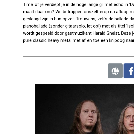
Time’ of je verdiept je in de hoge lange gil met echo in ‘Do
maalt daar om? We betrappen onszelf erop na afloop met 
geslaagd zijn in hun opzet. Trouwens, zelfs de ballade di
pianoballade (zonder gitaarsolo, let op!) met als titel ‘I
wordt gespeeld door gastmuzikant Harald Gneist. Deze jong
pure classic heavy metal met af en toe een knipoog naar 