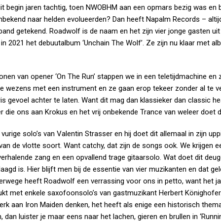
n uit begin jaren tachtig, toen NWOBHM aan een opmars bezig was en 
nbekend naar helden evolueerden? Dan heeft Napalm Records – altijd
and getekend. Roadwolf is de naam en het zijn vier jonge gasten uit
t, in 2021 het debuutalbum ‘Unchain The Wolf’. Ze zijn nu klaar met a
onen van opener ‘On The Run’ stappen we in een teletijdmachine en
ge wezens met een instrument en ze gaan erop tekeer zonder al te v
s gevoel achter te laten. Want dit mag dan klassieker dan classic h
ger die ons aan Krokus en het vrij onbekende Trance van weleer doet 
urige solo’s van Valentin Strasser en hij doet dit allemaal in zijn upp
 de vlotte soort. Want catchy, dat zijn de songs ook. We krijgen een
 verhalende zang en een opvallend trage gitaarsolo. Wat doet dit de
agd is. Hier blijft men bij de essentie van vier muzikanten en dat ge
verwege heeft Roadwolf een verrassing voor ons in petto, want het ja
kt met enkele saxofoonsolo’s van gastmuzikant Herbert Könighofer
rk aan Iron Maiden denken, het heeft als enige een historisch thema.
 dan luister je maar eens naar het lachen, gieren en brullen in ‘Runn