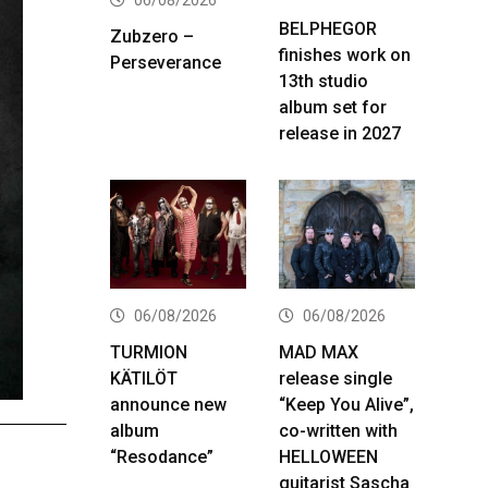
BELPHEGOR
Zubzero –
finishes work on
Perseverance
13th studio
album set for
release in 2027
06/08/2026
06/08/2026
TURMION
MAD MAX
KÄTILÖT
release single
announce new
“Keep You Alive”,
album
co-written with
“Resodance”
HELLOWEEN
guitarist Sascha