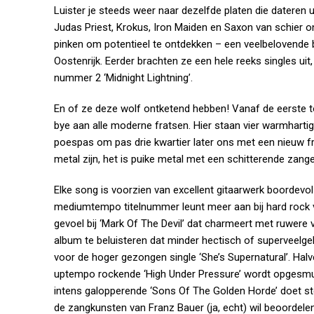
Luister je steeds weer naar dezelfde platen die datere
Judas Priest, Krokus, Iron Maiden en Saxon van schier o
pinken om potentieel te ontdekken – een veelbelovende b
Oostenrijk. Eerder brachten ze een hele reeks singles ui
nummer 2 ‘Midnight Lightning’.
En of ze deze wolf ontketend hebben! Vanaf de eerste t
bye aan alle moderne fratsen. Hier staan vier warmharti
poespas om pas drie kwartier later ons met een nieuw fri
metal zijn, het is puike metal met een schitterende zan
Elke song is voorzien van excellent gitaarwerk boordevol v
mediumtempo titelnummer leunt meer aan bij hard rock van
gevoel bij ‘Mark Of The Devil’ dat charmeert met ruwere
album te beluisteren dat minder hectisch of superveelgela
voor de hoger gezongen single ‘She’s Supernatural’. Hal
uptempo rockende ‘High Under Pressure’ wordt opgesmu
intens galopperende ‘Sons Of The Golden Horde’ doet ste
de zangkunsten van Franz Bauer (ja, echt) wil beoordelen,