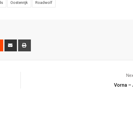
ds
Oostenrijk
Roadwolf
Nex
Vorna –