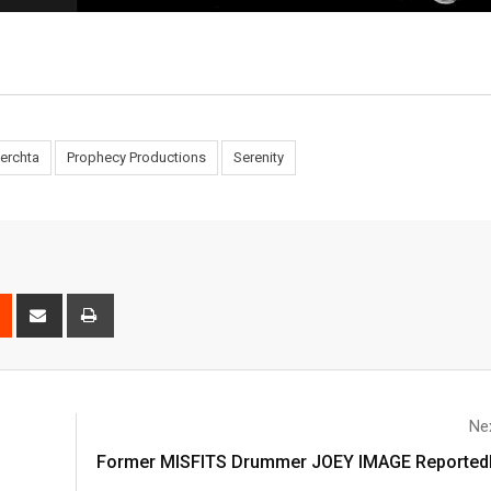
erchta
Prophecy Productions
Serenity
Nex
Former MISFITS Drummer JOEY IMAGE Reportedl