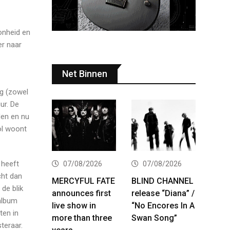
onheid en
er naar
Net Binnen
ng (zowel
ur. De
den en nu
rol woont
 heeft
07/08/2026
07/08/2026
cht dan
MERCYFUL FATE
BLIND CHANNEL
de blik
announces first
release “Diana” /
 album
live show in
“No Encores In A
ten in
more than three
Swan Song”
teraar.