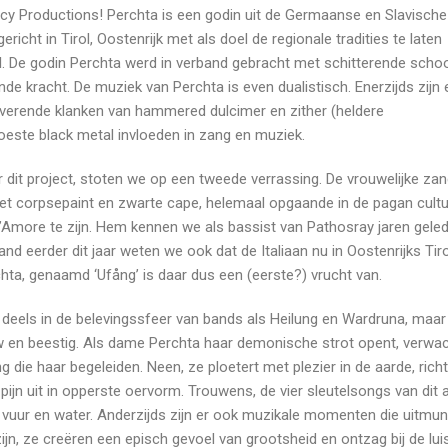
hecy Productions! Perchta is een godin uit de Germaanse en Slavische
cht in Tirol, Oostenrijk met als doel de regionale tradities te laten
rol. De godin Perchta werd in verband gebracht met schitterende scho
nde kracht. De muziek van Perchta is even dualistisch. Enerzijds zijn 
overende klanken van hammered dulcimer en zither (heldere
oeste black metal invloeden in zang en muziek.
dit project, stoten we op een tweede verrassing. De vrouwelijke za
t corpsepaint en zwarte cape, helemaal opgaande in de pagan cultu
 D’Amore te zijn. Hem kennen we als bassist van Pathosray jaren gele
and eerder dit jaar weten we ook dat de Italiaan nu in Oostenrijks Ti
hta, genaamd ‘Ufång’ is daar dus een (eerste?) vrucht van.
 deels in de belevingssfeer van bands als Heilung en Wardruna, maar
uw en beestig. Als dame Perchta haar demonische strot opent, verwa
ie haar begeleiden. Neen, ze ploetert met plezier in de aarde, richt 
ijn uit in opperste oervorm. Trouwens, de vier sleutelsongs van dit
vuur en water. Anderzijds zijn er ook muzikale momenten die uitmun
n, ze creëren een episch gevoel van grootsheid en ontzag bij de luis