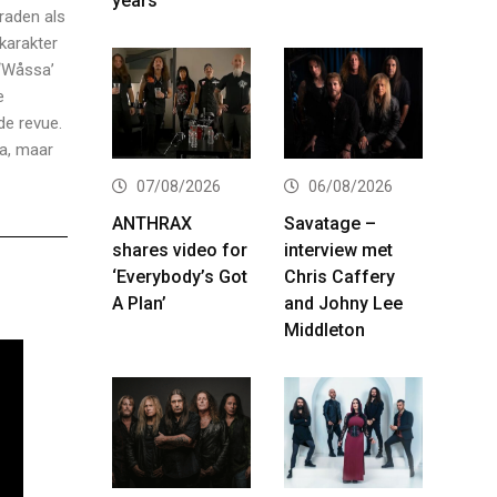
years
raden als
 karakter
 ‘Wåssa’
e
de revue.
ta, maar
07/08/2026
06/08/2026
ANTHRAX
Savatage –
shares video for
interview met
‘Everybody’s Got
Chris Caffery
A Plan’
and Johny Lee
Middleton