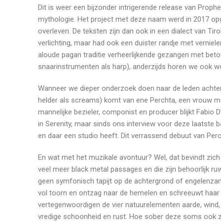
Dit is weer een bijzonder intrigerende release van Prop
mythologie. Het project met deze naam werd in 2017 opgeri
overleven. De teksten zijn dan ook in een dialect van Ti
verlichting, maar had ook een duister randje met verniele
aloude pagan traditie verheerlijkende gezangen met bet
snaarinstrumenten als harp), anderzijds horen we ook w
Wanneer we dieper onderzoek doen naar de leden achter 
helder als screams) komt van ene Perchta, een vrouw me
mannelijke bezieler, componist en producer blijkt Fabio
in Serenity, maar sinds ons interview voor deze laatste b
en daar een studio heeft. Dit verrassend debuut van Perc
En wat met het muzikale avontuur? Wel, dat bevindt zich
veel meer black metal passages en die zijn behoorlijk r
geen symfonisch tapijt op de achtergrond of engelenzang d
vol toorn en ontzag naar de hemelen en schreeuwt haar p
vertegenwoordigen de vier natuurelementen aarde, wind, 
vredige schoonheid en rust. Hoe sober deze soms ook zij