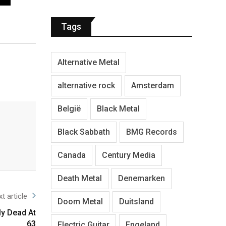
Tags
Alternative Metal
alternative rock
Amsterdam
België
Black Metal
Black Sabbath
BMG Records
Canada
Century Media
Death Metal
Denemarken
t article
Doom Metal
Duitsland
y Dead At
63
Electric Guitar
Engeland