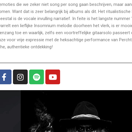
 emoties die we zeker niet song per song gaan beschrijven, maar aan
en. Want dat is zeer belangrijk bij albums als dit. Het ritualistische
stal is de vocale invulling narratief. In feite is het langste nummer
warrelt een lieflijke Insomnium melodie doorheen het vlerk, is er mooi
zang toe en waarlijk, zelfs een voortreffelijke gitaarsolo passeert 
euze voor vrije expressie met de heksachtige performance van Perch
che, authentieke ontdekking!