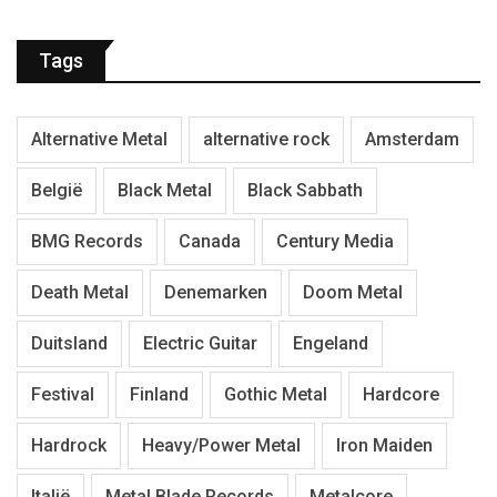
Tags
Alternative Metal
alternative rock
Amsterdam
België
Black Metal
Black Sabbath
BMG Records
Canada
Century Media
Death Metal
Denemarken
Doom Metal
Duitsland
Electric Guitar
Engeland
Festival
Finland
Gothic Metal
Hardcore
Hardrock
Heavy/Power Metal
Iron Maiden
Italië
Metal Blade Records
Metalcore