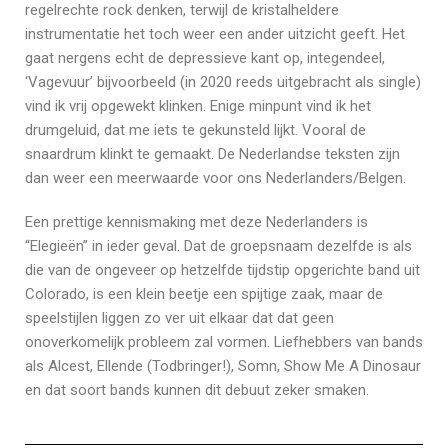
regelrechte rock denken, terwijl de kristalheldere
instrumentatie het toch weer een ander uitzicht geeft. Het
gaat nergens echt de depressieve kant op, integendeel,
‘Vagevuur’ bijvoorbeeld (in 2020 reeds uitgebracht als single)
vind ik vrij opgewekt klinken. Enige minpunt vind ik het
drumgeluid, dat me iets te gekunsteld lijkt. Vooral de
snaardrum klinkt te gemaakt. De Nederlandse teksten zijn
dan weer een meerwaarde voor ons Nederlanders/Belgen.
Een prettige kennismaking met deze Nederlanders is
“Elegieën” in ieder geval. Dat de groepsnaam dezelfde is als
die van de ongeveer op hetzelfde tijdstip opgerichte band uit
Colorado, is een klein beetje een spijtige zaak, maar de
speelstijlen liggen zo ver uit elkaar dat dat geen
onoverkomelijk probleem zal vormen. Liefhebbers van bands
als Alcest, Ellende (Todbringer!), Somn, Show Me A Dinosaur
en dat soort bands kunnen dit debuut zeker smaken.