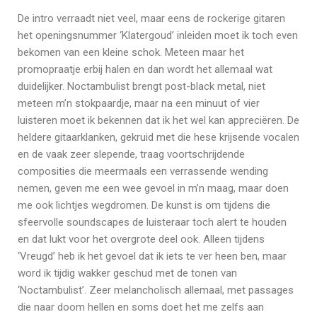
De intro verraadt niet veel, maar eens de rockerige gitaren
het openingsnummer ‘Klatergoud’ inleiden moet ik toch even
bekomen van een kleine schok. Meteen maar het
promopraatje erbij halen en dan wordt het allemaal wat
duidelijker. Noctambulist brengt post-black metal, niet
meteen m’n stokpaardje, maar na een minuut of vier
luisteren moet ik bekennen dat ik het wel kan appreciëren. De
heldere gitaarklanken, gekruid met die hese krijsende vocalen
en de vaak zeer slepende, traag voortschrijdende
composities die meermaals een verrassende wending
nemen, geven me een wee gevoel in m’n maag, maar doen
me ook lichtjes wegdromen. De kunst is om tijdens die
sfeervolle soundscapes de luisteraar toch alert te houden
en dat lukt voor het overgrote deel ook. Alleen tijdens
‘Vreugd’ heb ik het gevoel dat ik iets te ver heen ben, maar
word ik tijdig wakker geschud met de tonen van
‘Noctambulist’. Zeer melancholisch allemaal, met passages
die naar doom hellen en soms doet het me zelfs aan