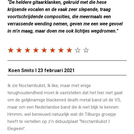
“De heldere gitaarklanken, gekruid met die hese
krijsende vocalen en de vaak zeer slepende, traag
voortschrijdende composities, die meermaals een
verrassende wending nemen, geven me een wee gevoel
in m’n maag, maar doen me ook lichtjes wegdromen.”
☆
☆
☆
☆
☆
☆
☆
☆
☆
☆
Koen Smits I 23 februari 2021
Ik zie Noctambulist, Ik like, maar met enige
terughoudendheid moet ik vaststellen dat het hier niet gaat
om de gelijknamige blackened death metal band uit de VS,
maar om een Nederlandse band die ik niet blijk te kennen.
Hmmm, wel benieuwd natuurlijk wat dit Tilburgs groepje
heeft te vertellen op z’n debuutplaat “Noctambulist I:
Elegieën”.