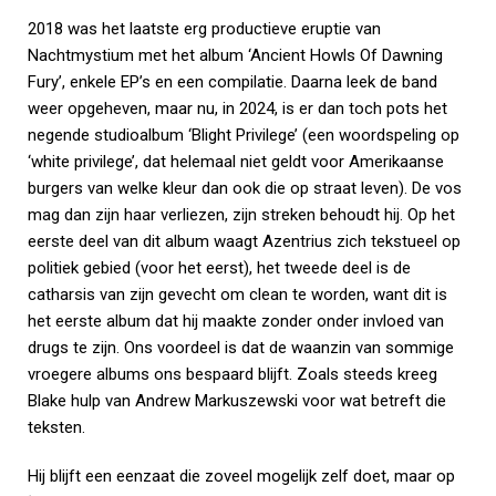
2018 was het laatste erg productieve eruptie van
Nachtmystium met het album ‘Ancient Howls Of Dawning
Fury’, enkele EP’s en een compilatie. Daarna leek de band
weer opgeheven, maar nu, in 2024, is er dan toch pots het
negende studioalbum ‘Blight Privilege’ (een woordspeling op
‘white privilege’, dat helemaal niet geldt voor Amerikaanse
burgers van welke kleur dan ook die op straat leven). De vos
mag dan zijn haar verliezen, zijn streken behoudt hij. Op het
eerste deel van dit album waagt Azentrius zich tekstueel op
politiek gebied (voor het eerst), het tweede deel is de
catharsis van zijn gevecht om clean te worden, want dit is
het eerste album dat hij maakte zonder onder invloed van
drugs te zijn. Ons voordeel is dat de waanzin van sommige
vroegere albums ons bespaard blijft. Zoals steeds kreeg
Blake hulp van Andrew Markuszewski voor wat betreft die
teksten.
Hij blijft een eenzaat die zoveel mogelijk zelf doet, maar op