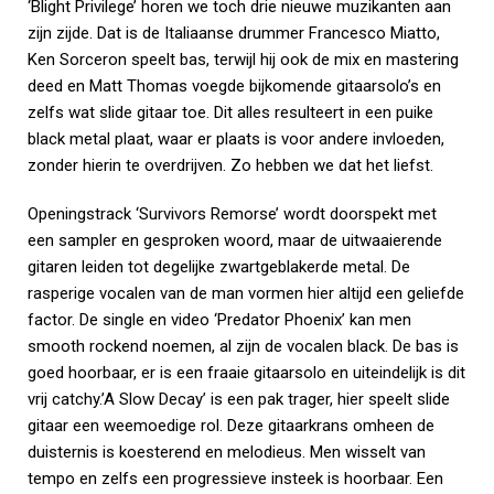
‘Blight Privilege’ horen we toch drie nieuwe muzikanten aan
zijn zijde. Dat is de Italiaanse drummer Francesco Miatto,
Ken Sorceron speelt bas, terwijl hij ook de mix en mastering
deed en Matt Thomas voegde bijkomende gitaarsolo’s en
zelfs wat slide gitaar toe. Dit alles resulteert in een puike
black metal plaat, waar er plaats is voor andere invloeden,
zonder hierin te overdrijven. Zo hebben we dat het liefst.
Openingstrack ‘Survivors Remorse’ wordt doorspekt met
een sampler en gesproken woord, maar de uitwaaierende
gitaren leiden tot degelijke zwartgeblakerde metal. De
rasperige vocalen van de man vormen hier altijd een geliefde
factor. De single en video ‘Predator Phoenix’ kan men
smooth rockend noemen, al zijn de vocalen black. De bas is
goed hoorbaar, er is een fraaie gitaarsolo en uiteindelijk is dit
vrij catchy.’A Slow Decay’ is een pak trager, hier speelt slide
gitaar een weemoedige rol. Deze gitaarkrans omheen de
duisternis is koesterend en melodieus. Men wisselt van
tempo en zelfs een progressieve insteek is hoorbaar. Een