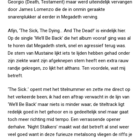
Georgio (Death, Testament) maar werd uiteindelijk vervangen
door James Lomenzo die de in onmin geraakte
snarenplukker al eerder in Megadeth verving.
Afijn, ‘The Sick, The Dying… And The Dead!’ is eindelijk hier.
Op de single ‘We’ll Be Back’ die het album vooraf ging was al
te horen dat Megadeth sterk, snel en agressief terug was.
De stem van Mustaine lijkt iets te lijden hebben gehad onder
zijn ziekte want zijn afgeknepen stem heeft een extra rauw
randje gekregen, zo lijkt het althans. Ten voordele, wat mij
betreft.
‘The Sick..’ opent met het titelnummer en zette me direct op
het verkeerde been; ik had een aftrap verwacht in de lijn van
‘We’ll Be Back’ maar niets is minder waar; de titeltrack ligt
redelijk goed in het gehoor en is gedeeltelijk snel maar gaat
toch meer richting mid tempo. Een verrassende opener
derhalve. ‘Night Stalkers’ maakt wat dat betreft al snel weer
veel goed want in deze furieuze metalsong vliegen de riffs je