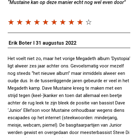
“Mustaine kan op deze manier echt nog wel even door”
☆
☆
☆
☆
☆
☆
☆
☆
☆
☆
Erik Boter I 31 augustus 2022
Het voelt niet zo, maar het vorige Megadeth album ‘Dystopia’
ligt alweer zes jaar achter ons. Gevoelsmatig voor mezelf
nog steeds “het nieuwe album” maar inmiddels alweer een
oudje dus. In de tussenliggende jaren gebeurde er veel in het
Megadeth kamp. Dave Mustaine kreeg te maken met een
strijd tegen (keel-)kanker en toen dat allemaal een beetje
achter de rug leek te zijn bleek de positie van bassist Dave
‘Junior’ Ellefson voor Mustaine onhoudbaar wegens diens
escapades op het internet (steekwoorden: minderjarig,
meisje, webcam, piemel). De basgitaarpartijen van Junior
werden gewist en overgedaan door meesterbassist Steve Di