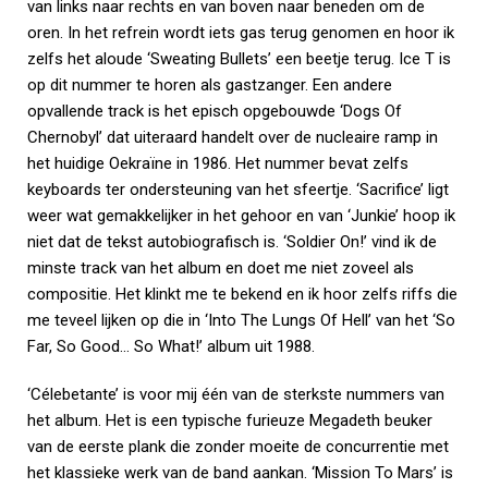
van links naar rechts en van boven naar beneden om de
oren. In het refrein wordt iets gas terug genomen en hoor ik
zelfs het aloude ‘Sweating Bullets’ een beetje terug. Ice T is
op dit nummer te horen als gastzanger. Een andere
opvallende track is het episch opgebouwde ‘Dogs Of
Chernobyl’ dat uiteraard handelt over de nucleaire ramp in
het huidige Oekraïne in 1986. Het nummer bevat zelfs
keyboards ter ondersteuning van het sfeertje. ‘Sacrifice’ ligt
weer wat gemakkelijker in het gehoor en van ‘Junkie’ hoop ik
niet dat de tekst autobiografisch is. ‘Soldier On!’ vind ik de
minste track van het album en doet me niet zoveel als
compositie. Het klinkt me te bekend en ik hoor zelfs riffs die
me teveel lijken op die in ‘Into The Lungs Of Hell’ van het ‘So
Far, So Good… So What!’ album uit 1988.
‘Célebetante’ is voor mij één van de sterkste nummers van
het album. Het is een typische furieuze Megadeth beuker
van de eerste plank die zonder moeite de concurrentie met
het klassieke werk van de band aankan. ‘Mission To Mars’ is