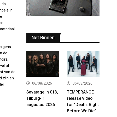
ruda
mpele in
ze
 en
ateriaal.
Net Binnen
nergens
en de
ndira
wel af
st van de
 zijn en,
06/08/2026
06/08/2026
der
Savatage in 013,
TEMPERANCE
Tilburg- 1
release video
augustus 2026
for “Death: Right
Before We Die”