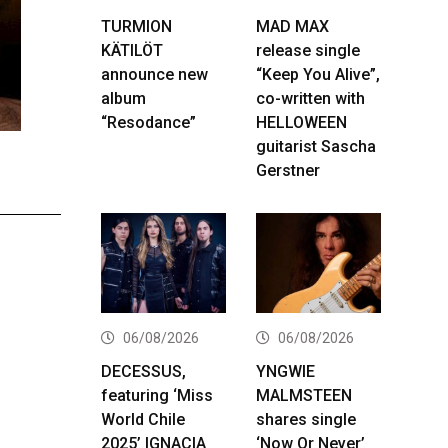
TURMION
MAD MAX
KÄTILÖT
release single
announce new
“Keep You Alive”,
album
co-written with
“Resodance”
HELLOWEEN
guitarist Sascha
Gerstner
06/08/2026
06/08/2026
DECESSUS,
YNGWIE
featuring ‘Miss
MALMSTEEN
World Chile
shares single
2025’ IGNACIA
‘Now Or Never’