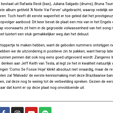
 bestaat uit Rafaela Reoli (bas), Juliana Salgado (drums), Bruna Tsu
ste album getiteld ‘A Noite Vai Ferver’ uitgebracht, waarop redelijk si
. Toch heeft dit eerste wapenfeit er toe geleid dat het prestigieu
e opvolger aanbood. Dit keer bevat de plaat een mix van in het Engels
p voorwaarts zit hem in de gegroeide volwassenheid van het song m
 het luistert een stuk gemakkelijker weg dan het debuut.
en toppertje te maken hebben, want de geboden nummers ontstijgen 
bben we de uitzondering in positieve zin te pakken, want hierop lat
 kunnen pennen dat ook nog eens goed uitgevoerd wordt. Zangeres I
nken aan Jeff Keith van Tesla, al legt ze het in kwaliteit natuurlijk 
ngen ‘Como Se Fosse Hoje’ klinkt absoluut niet onaardig, maar de re
elen zal ‘Malvado’ de eerste kennismaking met deze Braziliaanse band
en, zal deze nog te weinig tot de verbeelding spreken. Gezien de eer
aar dat komt er op deze plaat nog onvoldoende uit.