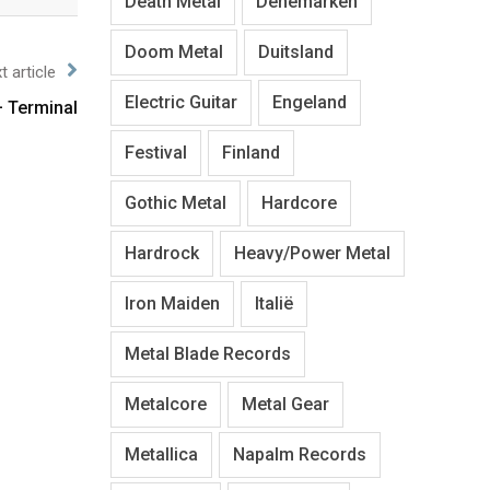
Death Metal
Denemarken
Doom Metal
Duitsland
t article
Electric Guitar
Engeland
 – Terminal
Festival
Finland
Gothic Metal
Hardcore
Hardrock
Heavy/Power Metal
Iron Maiden
Italië
Metal Blade Records
Metalcore
Metal Gear
Metallica
Napalm Records