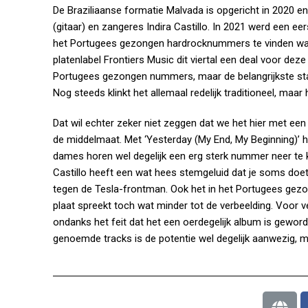
De Braziliaanse formatie Malvada is opgericht in 2020 en
(gitaar) en zangeres Indira Castillo. In 2021 werd een eer
het Portugees gezongen hardrocknummers te vinden waren
platenlabel Frontiers Music dit viertal een deal voor dez
Portugees gezongen nummers, maar de belangrijkste sta
Nog steeds klinkt het allemaal redelijk traditioneel, maar
Dat wil echter zeker niet zeggen dat we het hier met e
de middelmaat. Met ‘Yesterday (My End, My Beginning)’ he
dames horen wel degelijk een erg sterk nummer neer te
Castillo heeft een wat hees stemgeluid dat je soms doet de
tegen de Tesla-frontman. Ook het in het Portugees gezo
plaat spreekt toch wat minder tot de verbeelding. Voor v
ondanks het feit dat het een oerdegelijk album is geword
genoemde tracks is de potentie wel degelijk aanwezig, m