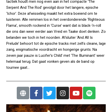
tactiek houdt men nog even aan in het compacte ‘The
Serpent And The Rod’ gevolgd door het langere, epische
‘Ichor’. Deze afwisseling maakt het extra boeiend om te
luisteren. Alle remmen los in het overdonderende ‘Righteous
Flama’, smooth rockend in ‘Curse’ want dat is black-‘n-roll
die ons dan weer eerder aan Vreid en Taake doet denken. Zo
belanden we toch in het noorden. Afsluiter ‘And All Is
Prelude’ behoort tot de epische tracks met zelfs cleane, lage
zang, enigmatische voordracht en hongerige grunts. Na
zeven jaar pauze is Lucifer’s Child’ met ‘The Illuminant’ weer
helemaal terug. Dat gaat vonken geven als de band op
tournee gaat…