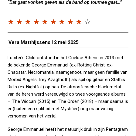
“Dat gaat vonken geven als de band op tournee gaat…”
☆
☆
☆
☆
☆
☆
☆
☆
☆
☆
Vera Matthijssens I 2 mei 2025
Lucifer’s Child ontstond in het Griekse Athene in 2013 met
de bekende George Emmanuel (ex-Rotting Christ, ex-
Chaostar, Necromantia, naamgenoot, maar geen familie van
Morbid Angel’s Trey Azagthoth) als spil op gitaar en Stathis
Ridis (ex-Nightfall) op bas. De atmosferische black metal
van de heren werd vereeuwigd op twee voorgaande albums
– ‘The Wiccan’ (2015) en ‘The Order’ (2018) – maar daarna is
er (buiten een split cd met Mystifier) nog maar weinig
vernomen van het viertal.
George Emmanuel heeft het natuurlijk druk in zijn Pentagram