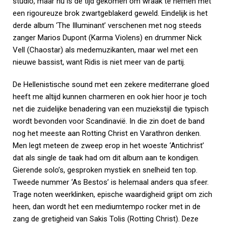
studio, maar nu is de tijd gekomen om wraak te nemen met
een rigoureuze brok zwartgeblakerd geweld. Eindelijk is het
derde album ‘The Illuminant’ verschenen met nog steeds
zanger Marios Dupont (Karma Violens) en drummer Nick
Vell (Chaostar) als medemuzikanten, maar wel met een
nieuwe bassist, want Ridis is niet meer van de partij.
De Hellenistische sound met een zekere mediterrane gloed
heeft me altijd kunnen charmeren en ook hier hoor je toch
net die zuidelijke benadering van een muziekstijl die typisch
wordt bevonden voor Scandinavië. In die zin doet de band
nog het meeste aan Rotting Christ en Varathron denken.
Men legt meteen de zweep erop in het woeste ‘Antichrist’
dat als single de taak had om dit album aan te kondigen.
Gierende solo’s, gesproken mystiek en snelheid ten top.
Tweede nummer ‘As Bestos’ is helemaal anders qua sfeer.
Trage noten weerklinken, epische waardigheid grijpt om zich
heen, dan wordt het een mediumtempo rocker met in de
zang de gretigheid van Sakis Tolis (Rotting Christ). Deze