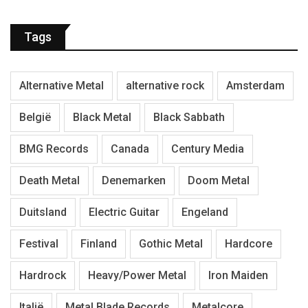
Tags
Alternative Metal
alternative rock
Amsterdam
België
Black Metal
Black Sabbath
BMG Records
Canada
Century Media
Death Metal
Denemarken
Doom Metal
Duitsland
Electric Guitar
Engeland
Festival
Finland
Gothic Metal
Hardcore
Hardrock
Heavy/Power Metal
Iron Maiden
Italië
Metal Blade Records
Metalcore