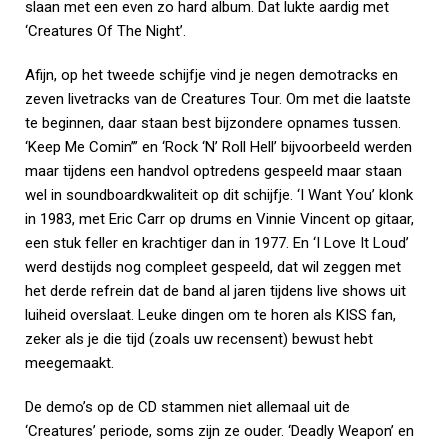
slaan met een even zo hard album. Dat lukte aardig met
‘Creatures Of The Night’.
Afijn, op het tweede schijfje vind je negen demotracks en
zeven livetracks van de Creatures Tour. Om met die laatste
te beginnen, daar staan best bijzondere opnames tussen.
‘Keep Me Comin’” en ‘Rock ‘N’ Roll Hell’ bijvoorbeeld werden
maar tijdens een handvol optredens gespeeld maar staan
wel in soundboardkwaliteit op dit schijfje. ‘I Want You’ klonk
in 1983, met Eric Carr op drums en Vinnie Vincent op gitaar,
een stuk feller en krachtiger dan in 1977. En ‘I Love It Loud’
werd destijds nog compleet gespeeld, dat wil zeggen met
het derde refrein dat de band al jaren tijdens live shows uit
luiheid overslaat. Leuke dingen om te horen als KISS fan,
zeker als je die tijd (zoals uw recensent) bewust hebt
meegemaakt.
De demo’s op de CD stammen niet allemaal uit de
‘Creatures’ periode, soms zijn ze ouder. ‘Deadly Weapon’ en