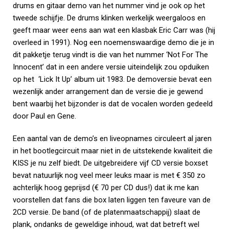
drums en gitaar demo van het nummer vind je ook op het
tweede schijfje. De drums klinken werkelijk weergaloos en
geeft maar weer eens aan wat een klasbak Eric Carr was (hij
overleed in 1991). Nog een noemenswaardige demo die je in
dit pakketje terug vindt is die van het nummer ‘Not For The
Innocent’ dat in een andere versie uiteindelijk zou opduiken
op het ‘Lick It Up’ album uit 1983. De demoversie bevat een
wezenlijk ander arrangement dan de versie die je gewend
bent waarbij het bijzonder is dat de vocalen worden gedeeld
door Paul en Gene.
Een aantal van de demo’s en liveopnames circuleert al jaren
in het bootlegcircuit maar niet in de uitstekende kwaliteit die
KISS je nu zelf biedt. De uitgebreidere vijf CD versie boxset
bevat natuurlijk nog veel meer leuks maar is met € 350 zo
achterlijk hoog geprijsd (€ 70 per CD dus!) dat ik me kan
voorstellen dat fans die box laten liggen ten faveure van de
2CD versie. De band (of de platenmaatschappij) slaat de
plank, ondanks de geweldige inhoud, wat dat betreft wel