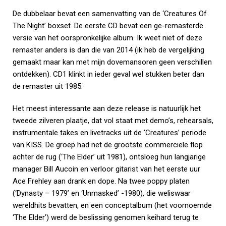
De dubbelaar bevat een samenvatting van de ‘Creatures Of
The Night’ boxset. De eerste CD bevat een ge-remasterde
versie van het oorspronkelijke album. Ik weet niet of deze
remaster anders is dan die van 2014 (ik heb de vergelijking
gemaakt maar kan met mijn dovemansoren geen verschillen
ontdekken). CD1 klinkt in ieder geval wel stukken beter dan
de remaster uit 1985.
Het meest interessante aan deze release is natuurlijk het
tweede zilveren plaatje, dat vol staat met demo’s, rehearsals,
instrumentale takes en livetracks uit de ‘Creatures’ periode
van KISS. De groep had net de grootste commerciële flop
achter de rug (‘The Elder’ uit 1981), ontsloeg hun langjarige
manager Bill Aucoin en verloor gitarist van het eerste uur
Ace Frehley aan drank en dope. Na twee poppy platen
(‘Dynasty – 1979’ en ‘Unmasked’ -1980), die weliswaar
wereldhits bevatten, en een conceptalbum (het voornoemde
‘The Elder’) werd de beslissing genomen keihard terug te