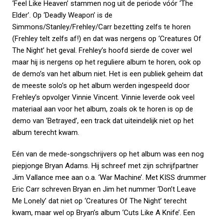
‘Feel Like Heaven’ stammen nog uit de periode vóór ‘The
Elder’. Op ‘Deadly Weapon’ is de
Simmons/Stanley/Frehley/Carr bezetting zelfs te horen
(Frehley telt zelfs af!) en dat was nergens op ‘Creatures Of
The Night’ het geval. Frehley’s hoofd sierde de cover wel
maar hij is nergens op het reguliere album te horen, ook op
de demo’s van het album niet. Het is een publiek geheim dat
de meeste solo’s op het album werden ingespeeld door
Frehley’s opvolger Vinnie Vincent. Vinnie leverde ook veel
materiaal aan voor het album, zoals ok te horen is op de
demo van ‘Betrayed’, een track dat uiteindelijk niet op het
album terecht kwam.
Eén van de mede-songschrijvers op het album was een nog
piepjonge Bryan Adams. Hij schreef met zijn schrijfpartner
Jim Vallance mee aan o.a. ‘War Machine’. Met KISS drummer
Eric Carr schreven Bryan en Jim het nummer ‘Don’t Leave
Me Lonely’ dat niet op ‘Creatures Of The Night’ terecht
kwam, maar wel op Bryan’s album ‘Cuts Like A Knife’. Een