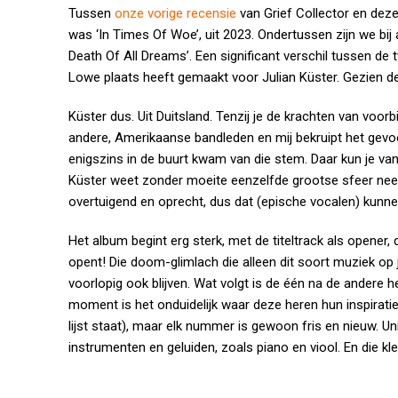
Tussen
onze vorige recensie
van Grief Collector en dez
was ‘In Times Of Woe’, uit 2023. Ondertussen zijn we b
Death Of All Dreams’. Een significant verschil tussen 
Lowe plaats heeft gemaakt voor Julian Küster. Gezien d
Küster dus. Uit Duitsland. Tenzij je de krachten van voorb
andere, Amerikaanse bandleden en mij bekruipt het gevoe
enigszins in de buurt kwam van die stem. Daar kun je van 
Küster weet zonder moeite eenzelfde grootse sfeer neer
overtuigend en oprecht, dus dat (epische vocalen) kunne
Het album begint erg sterk, met de titeltrack als opene
opent! Die doom-glimlach die alleen dit soort muziek op 
voorlopig ook blijven. Wat volgt is de één na de andere h
moment is het onduidelijk waar deze heren hun inspira
lijst staat), maar elk nummer is gewoon fris en nieuw. U
instrumenten en geluiden, zoals piano en viool. En die k