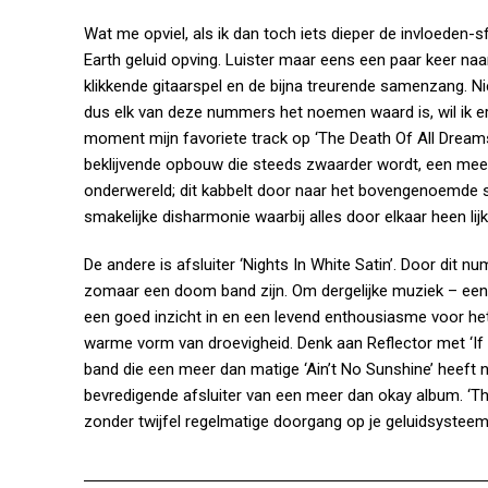
Wat me opviel, als ik dan toch iets dieper de invloeden-s
Earth geluid opving. Luister maar eens een paar keer naar 
klikkende gitaarspel en de bijna treurende samenzang. Ni
dus elk van deze nummers het noemen waard is, wil ik er 
moment mijn favoriete track op ‘The Death Of All Dream
beklijvende opbouw die steeds zwaarder wordt, een mees
onderwereld; dit kabbelt door naar het bovengenoemde stu
smakelijke disharmonie waarbij alles door elkaar heen lijk
De andere is afsluiter ‘Nights In White Satin’. Door dit 
zomaar een doom band zijn. Om dergelijke muziek – een
een goed inzicht in en een levend enthousiasme voor he
warme vorm van droevigheid. Denk aan Reflector met ‘If
band die een meer dan matige ‘Ain’t No Sunshine’ heeft ne
bevredigende afsluiter van een meer dan okay album. ‘The 
zonder twijfel regelmatige doorgang op je geluidsysteem