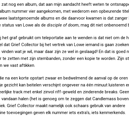
e zat nog een album, dat aan mijn aandacht heeft weten te ontsnapp
ij album nummer vier aangekomen, met wederom een opbeurende titel
de twee laatstgenoemde albums en die daarvoor kwamen is dat zanger
e status van Lowe als de
disciple of doom
, mag dit niet onbenoemd b
ij het graf gebruikt om teleportatie aan te wenden is dat niet om de h
l dat Grief Collector bij het vertrek van Lowe iemand is gaan zoeken
vinden wat je wil, maar daar zijn ze wel in geslaagd! En dat is goed 
 te zetten met zijn stembanden, zonder een kopie te worden. Zijn st
n we vast aftikken.
r, die na een korte opstart zwaar en bedwelmend de aanval op de oren
je gezicht kan beitelen verschijnt ongeveer na één minuut luisteren e
eerlijke track met enkel zinvol riff-geweld en zinderende breaks. Gee
tie vandaan halen (het is genoeg om te zeggen dat Candlemass bove
niek. Grief Collector maakt namelijk ook schaars gebruik van andere
leine toevoegingen geven elk nummer iets extra’s, iets kenmerkends.