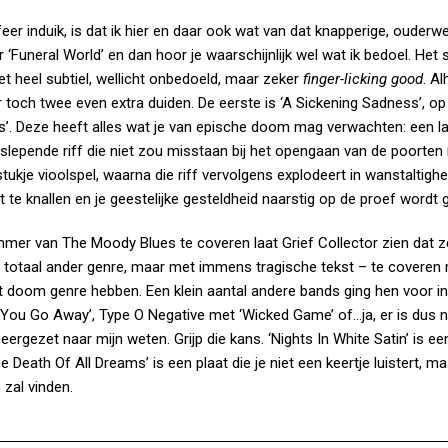
feer induik, is dat ik hier en daar ook wat van dat knapperige, ouderw
‘Funeral World’ en dan hoor je waarschijnlijk wel wat ik bedoel. Het s
et heel subtiel, wellicht onbedoeld, maar zeker
finger-licking good
. A
toch twee even extra duiden. De eerste is ‘A Sickening Sadness’, op 
s’. Deze heeft alles wat je van epische doom mag verwachten: een 
lepende riff die niet zou misstaan bij het opengaan van de poorten
kje vioolspel, waarna die riff vervolgens explodeert in wanstaltighe
t te knallen en je geestelijke gesteldheid naarstig op de proef wordt 
nummer van The Moody Blues te coveren laat Grief Collector zien dat z
 totaal ander genre, maar met immens tragische tekst – te coveren 
t doom genre hebben. Een klein aantal andere bands ging hen voor i
 You Go Away’, Type O Negative met ‘Wicked Game’ of…ja, er is dus 
ergezet naar mijn weten. Grijp die kans. ‘Nights In White Satin’ is ee
Death Of All Dreams’ is een plaat die je niet een keertje luistert, ma
 zal vinden.