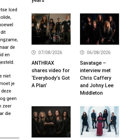
years
etse Iced
olide,
lhoewel
dit
langzame,
 naar de
07/08/2026
06/08/2026
id en
gesteld.
ANTHRAX
Savatage –
shares video for
interview met
e niet
‘Everybody’s Got
Chris Caffery
moet je
A Plan’
and Johny Lee
n deze
Middleton
nog geen
n zeer
ar die