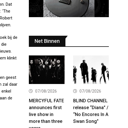
en. Dat
: ‘The
 Robert
lijven.
oek bij de
Net Binnen
 die
nieuws.
em klinkt
 en geest
n zal daar
n enkel
07/08/2026
07/08/2026
naan de
MERCYFUL FATE
BLIND CHANNEL
announces first
release “Diana” /
live show in
“No Encores In A
more than three
Swan Song”