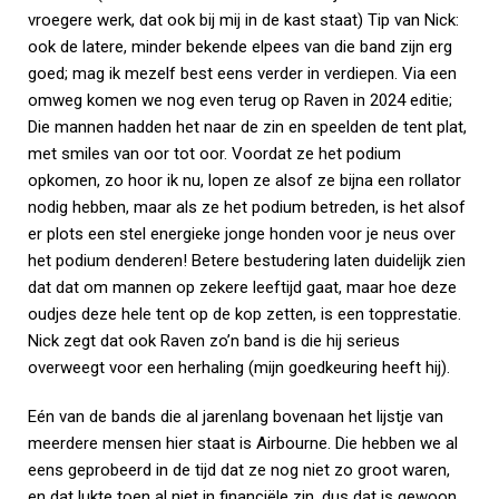
vroegere werk, dat ook bij mij in de kast staat) Tip van Nick:
ook de latere, minder bekende elpees van die band zijn erg
goed; mag ik mezelf best eens verder in verdiepen. Via een
omweg komen we nog even terug op Raven in 2024 editie;
Die mannen hadden het naar de zin en speelden de tent plat,
met smiles van oor tot oor. Voordat ze het podium
opkomen, zo hoor ik nu, lopen ze alsof ze bijna een rollator
nodig hebben, maar als ze het podium betreden, is het alsof
er plots een stel energieke jonge honden voor je neus over
het podium denderen! Betere bestudering laten duidelijk zien
dat dat om mannen op zekere leeftijd gaat, maar hoe deze
oudjes deze hele tent op de kop zetten, is een topprestatie.
Nick zegt dat ook Raven zo’n band is die hij serieus
overweegt voor een herhaling (mijn goedkeuring heeft hij).
Eén van de bands die al jarenlang bovenaan het lijstje van
meerdere mensen hier staat is Airbourne. Die hebben we al
eens geprobeerd in de tijd dat ze nog niet zo groot waren,
en dat lukte toen al niet in financiële zin, dus dat is gewoon