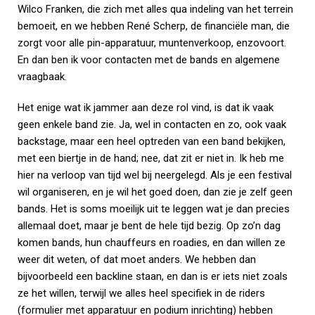
Wilco Franken, die zich met alles qua indeling van het terrein
bemoeit, en we hebben René Scherp, de financiële man, die
zorgt voor alle pin-apparatuur, muntenverkoop, enzovoort.
En dan ben ik voor contacten met de bands en algemene
vraagbaak.
Het enige wat ik jammer aan deze rol vind, is dat ik vaak
geen enkele band zie. Ja, wel in contacten en zo, ook vaak
backstage, maar een heel optreden van een band bekijken,
met een biertje in de hand; nee, dat zit er niet in. Ik heb me
hier na verloop van tijd wel bij neergelegd. Als je een festival
wil organiseren, en je wil het goed doen, dan zie je zelf geen
bands. Het is soms moeilijk uit te leggen wat je dan precies
allemaal doet, maar je bent de hele tijd bezig. Op zo’n dag
komen bands, hun chauffeurs en roadies, en dan willen ze
weer dit weten, of dat moet anders. We hebben dan
bijvoorbeeld een backline staan, en dan is er iets niet zoals
ze het willen, terwijl we alles heel specifiek in de riders
(formulier met apparatuur en podium inrichting) hebben