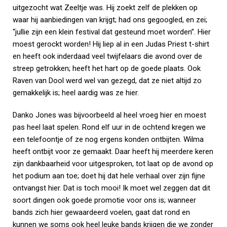
uitgezocht wat Zeeltje was. Hij zoekt zelf de plekken op
waar hij aanbiedingen van krijgt; had ons gegoogled, en zei;
“jullie zijn een klein festival dat gesteund moet worden”. Hier
moest gerockt worden! Hij liep al in een Judas Priest t-shirt
en heeft ook inderdaad veel twijfelaars die avond over de
streep getrokken; heeft het hart op de goede plaats. Ook
Raven van Dool werd wel van gezegd, dat ze niet altijd zo
gemakkelijk is; heel aardig was ze hier.
Danko Jones was bijvoorbeeld al heel vroeg hier en moest
pas heel laat spelen. Rond elf uur in de ochtend kregen we
een telefoontje of ze nog ergens konden ontbijten. Wilma
heeft ontbijt voor ze gemaakt. Daar heeft hij meerdere keren
zijn dankbaarheid voor uitgesproken, tot laat op de avond op
het podium aan toe; doet hij dat hele verhaal over zijn fijne
ontvangst hier. Dat is toch mooi! Ik moet wel zeggen dat dit
soort dingen ook goede promotie voor ons is; wanneer
bands zich hier gewaardeerd voelen, gaat dat rond en
kunnen we soms ook heel leuke bands krijgen die we zonder