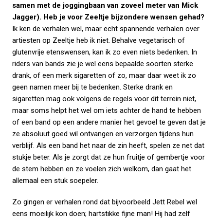
samen met de joggingbaan van zoveel meter van Mick
Jagger). Heb je voor Zeeltje bijzondere wensen gehad?
Ik ken de verhalen wel, maar echt spannende verhalen over
artiesten op Zeeltje heb ik niet. Behalve vegetarisch of
glutenvrije etenswensen, kan ik zo even niets bedenken. In
riders van bands zie je wel eens bepaalde soorten sterke
drank, of een merk sigaretten of zo, maar daar weet ik zo
geen namen meer bij te bedenken. Sterke drank en
sigaretten mag ook volgens de regels voor dit terrein niet,
maar soms helpt het wel om iets achter de hand te hebben
of een band op een andere manier het gevoel te geven dat je
ze absoluut goed wil ontvangen en verzorgen tijdens hun
verblijf. Als een band het naar de zin heeft, spelen ze net dat
stukje beter. Als je zorgt dat ze hun fruitje of gembertje voor
de stem hebben en ze voelen zich welkom, dan gaat het
allemaal een stuk soepeler.
Zo gingen er verhalen rond dat bijvoorbeeld Jett Rebel wel
eens moeilijk kon doen; hartstikke fijne man! Hij had zelf