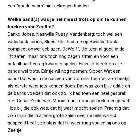
een “goede naam” niet gekregen hadden.
Welke band(s) was je het meest trots op om te kunnen
boeken voor Zeeltje?
Danko Jones, Nashville Pussy, Vandenberg; toch wel een
vaderlands icoon, Blues Pills; had me op Sweden Rock
compleet omver geblazen, DeWolff, die toen al goed in de
lift zaten, maar ons toch nog zagen zitten en voor een
betaalbaar bedrag kwamen spelen. Eigenlijk ben ik op alle
bands wel trots. Eéntje wil nog noemen: Sloper. Wat een
band! Dat was in de nasleep van Corona, toen wij zo’n beetje
als eerste weer iets konden doen. Dat was zo’n blije editie en
de bands voelden dat ook zo. Ik had toen een heel gesprek
met Cesar Zuiderwijk. Mooie man; mooi gesprek mee gehad.
Hoe blij die ook was, dat hij weer mocht spelen. Prachtig dat
zo’n man die in allerlei grote zalen over de hele wereld
gespeeld heeft, zo blij is dat hij weer mag spelen bij ons op
Zeeltje.