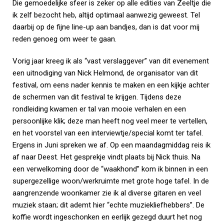
Die gemoedelijke sfeer is zeker op alle edities van Zeeltje die
ik zelf bezocht heb, altijd optimaal aanwezig geweest. Tel
daarbij op de fijne line-up aan bandjes, dan is dat voor mij
reden genoeg om weer te gaan.
Vorig jaar kreeg ik als “vast verslaggever” van dit evenement
een uitnodiging van Nick Helmond, de organisator van dit
festival, om eens nader kennis te maken en een kijkje achter
de schermen van dit festival te krijgen. Tijdens deze
rondleiding kwamen er tal van mooie verhalen en een
persoonlijke klik; deze man heeft nog veel meer te vertellen,
en het voorstel van een interviewtje/special komt ter tafel.
Ergens in Juni spreken we af. Op een maandagmiddag reis ik
af naar Deest. Het gesprekje vindt plaats bij Nick thuis. Na
een verwelkoming door de “waakhond” kom ik binnen in een
supergezellige woon/werkruimte met grote hoge tafel. In de
aangrenzende woonkamer zie ik al diverse gitaren en veel
muziek staan; dit ademt hier “echte muziekliefhebbers”. De
koffie wordt ingeschonken en eerlijk gezegd duurt het nog