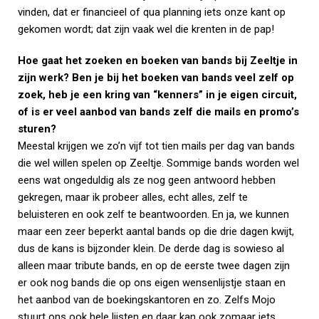
vinden, dat er financieel of qua planning iets onze kant op
gekomen wordt; dat zijn vaak wel die krenten in de pap!
Hoe gaat het zoeken en boeken van bands bij Zeeltje in
zijn werk? Ben je bij het boeken van bands veel zelf op
zoek, heb je een kring van “kenners” in je eigen circuit,
of is er veel aanbod van bands zelf die mails en promo’s
sturen?
Meestal krijgen we zo’n vijf tot tien mails per dag van bands
die wel willen spelen op Zeeltje. Sommige bands worden wel
eens wat ongeduldig als ze nog geen antwoord hebben
gekregen, maar ik probeer alles, echt alles, zelf te
beluisteren en ook zelf te beantwoorden. En ja, we kunnen
maar een zeer beperkt aantal bands op die drie dagen kwijt,
dus de kans is bijzonder klein. De derde dag is sowieso al
alleen maar tribute bands, en op de eerste twee dagen zijn
er ook nog bands die op ons eigen wensenlijstje staan en
het aanbod van de boekingskantoren en zo. Zelfs Mojo
stuurt ons ook hele lijsten en daar kan ook zomaar iets