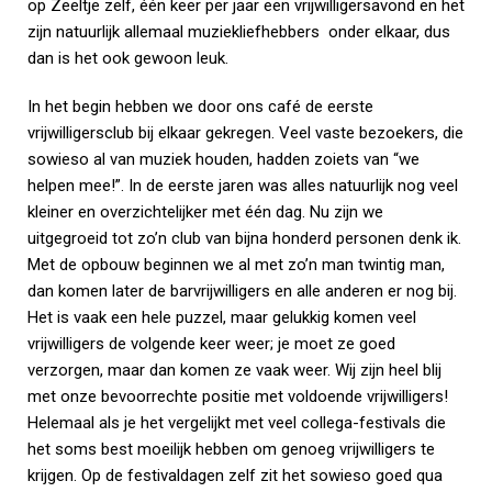
op Zeeltje zelf, één keer per jaar een vrijwilligersavond en het
zijn natuurlijk allemaal muziekliefhebbers onder elkaar, dus
dan is het ook gewoon leuk.
In het begin hebben we door ons café de eerste
vrijwilligersclub bij elkaar gekregen. Veel vaste bezoekers, die
sowieso al van muziek houden, hadden zoiets van “we
helpen mee!”. In de eerste jaren was alles natuurlijk nog veel
kleiner en overzichtelijker met één dag. Nu zijn we
uitgegroeid tot zo’n club van bijna honderd personen denk ik.
Met de opbouw beginnen we al met zo’n man twintig man,
dan komen later de barvrijwilligers en alle anderen er nog bij.
Het is vaak een hele puzzel, maar gelukkig komen veel
vrijwilligers de volgende keer weer; je moet ze goed
verzorgen, maar dan komen ze vaak weer. Wij zijn heel blij
met onze bevoorrechte positie met voldoende vrijwilligers!
Helemaal als je het vergelijkt met veel collega-festivals die
het soms best moeilijk hebben om genoeg vrijwilligers te
krijgen. Op de festivaldagen zelf zit het sowieso goed qua