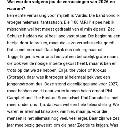
Wat worden volgens jou de verrassingen van 2026 en
waarom?
Een echte verrassing voor mijzelf is Vardis. Die band vond ik
vroeger helemaal fantastisch. Die ‘100 M.P.H.’ elpee heb ik
misschien wel het meest gedraaid van al mijn elpees. Zac
Schulze hadden we al heel lang vast staan. Die begint nu een
beetje door te breken, maar die is zo verschrikkelijk goed!
Dat is niet normaal! Daar kijk ik dus ook erg naar uit.
Triggerfinger is voor ons festival een behoorlijk grote naam,
die ook wel de nodige moeite gekost heeft, maar ik ben er
trots op dat we ze hebben. En ja, the voice of Krokus
(Storage), daar was ik vroeger al helemaal gek van; een
jongensdroom dus. Deze stond eigenlijk gepland voor 2027,
maar hebben we dit naar voren kunnen halen omdat Phil
Campbell and The Bastard Sons uitviel. Phil Campbell is niet
meer onder ons. Tja, dat was wel een hele teleurstelling. We
waren er allemaal knap ziek van hier, maar ja, voor die
mensen is het allemaal nog veel, veel erger. Daar zijn we zes
jaar mee bezig geweest, om die naar Zeeltje te krijgen. Was