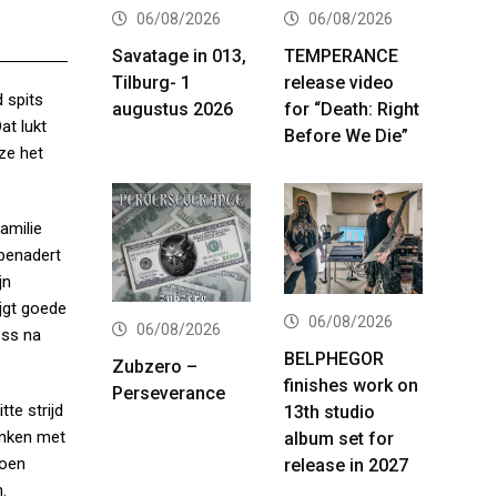
06/08/2026
06/08/2026
Savatage in 013,
TEMPERANCE
Tilburg- 1
release video
d spits
augustus 2026
for “Death: Right
at lukt
Before We Die”
ze het
amilie
benadert
jn
ijgt goede
06/08/2026
06/08/2026
ess na
BELPHEGOR
Zubzero –
finishes work on
Perseverance
te strijd
13th studio
inken met
album set for
doen
release in 2027
.