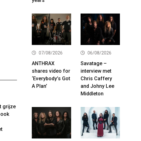
years
07/08/2026
06/08/2026
ANTHRAX
Savatage –
shares video for
interview met
‘Everybody’s Got
Chris Caffery
A Plan’
and Johny Lee
Middleton
 grijze
 ook
et