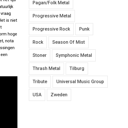
Pagan/Folk Metal
tuurlijk
e vraag
Progressive Metal
et is niet
t
Progressive Rock
Punk
enorm hoge
et, nota
Rock
Season Of Mist
assingen
p een
Stoner
Symphonic Metal
Thrash Metal
Tilburg
Tribute
Universal Music Group
USA
Zweden