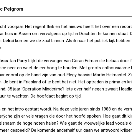
ric Pelgrom
echt voorjaar. Het regent flink en het nieuws heeft het over een recor
r huis in Assen om vervolgens op tijd in Drachten te kunnen staat. D
an
Leksi
komen we de zaal binnen. Als ik naar het publiek kijk hebben 
n.
less
. Ian Parry blijkt de vervanger van Göran Edman die helaas door f
nce neer en weet de eer hoog te houden. Met groots enthousiasme 
ar vooral op de hand zijn van oud-Elegy bassist Martin Helmantel. Zi
 Je bent in Friesland of je bent het niet. Het optreden is prima en kr
d: 35 jaar ‘Operation Mindcrime’! Iets over half negen zwaait Headl
ur te wachten. De hoofdact begint op tijd.
 en het intro gestart wordt. Na deze vele jaren sinds 1988 en de verhit
ÿche zijn er vele vragen die door het hoofd spoken. Hoe gaat dit kl
elsnaam de hoge noten halen? Wie gaat de vrouwelijke lead vocals 
 meer gespeeld? De komende anderhalf uur gaan we antwoord krijgen