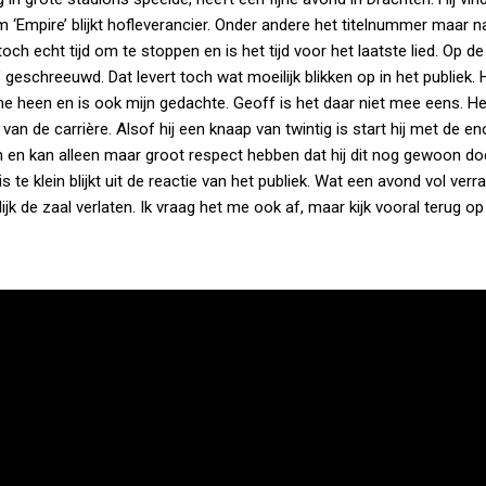
‘Empire’ blijkt hofleverancier. Onder andere het titelnummer maar na
toch echt tijd om te stoppen en is het tijd voor het laatste lied. Op d
geschreeuwd. Dat levert toch wat moeilijk blikken op in het publiek. H
 me heen en is ook mijn gedachte. Geoff is het daar niet mee eens. He
van de carrière. Alsof hij een knaap van twintig is start hij met de 
an en kan alleen maar groot respect hebben dat hij dit nog gewoon do
 te klein blijkt uit de reactie van het publiek. Wat een avond vol verr
lijk de zaal verlaten. Ik vraag het me ook af, maar kijk vooral terug o