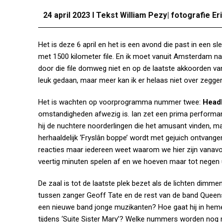
24 april 2023 I Tekst William Pezy| fotografie E
Het is deze 6 april en het is een avond die past in een sl
met 1500 kilometer file. En ik moet vanuit Amsterdam naa
door die file domweg niet en op de laatste akkoorden v
leuk gedaan, maar meer kan ik er helaas niet over zegge
Het is wachten op voorprogramma nummer twee:
Head
omstandigheden afwezig is. Ian zet een prima performa
hij de nuchtere noorderlingen die het amusant vinden, ma
herhaaldelijk ‘Fryslân boppe’ wordt met gejuich ontvangen.
reacties maar iedereen weet waarom we hier zijn vanavon
veertig minuten spelen af en we hoeven maar tot negen u
De zaal is tot de laatste plek bezet als de lichten dimmen
tussen zanger Geoff Tate en de rest van de band Queensr
een nieuwe band jonge muzikanten? Hoe gaat hij in hem
tijdens ‘Suite Sister Mary’? Welke nummers worden nog