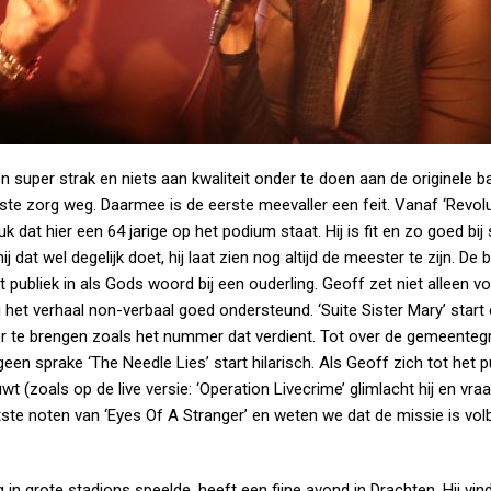
 super strak en niets aan kwaliteit onder te doen aan de originele b
te zorg weg. Daarmee is de eerste meevaller een feit. Vanaf ‘Revol
 dat hier een 64 jarige op het podium staat. Hij is fit en zo goed bij
hij dat wel degelijk doet, hij laat zien nog altijd de meester te zijn. De
publiek in als Gods woord bij een ouderling. Geoff zet niet alleen v
ij het verhaal non-verbaal goed ondersteund. ‘Suite Sister Mary’ start
 te brengen zoals het nummer dat verdient. Tot over de gemeenteg
een sprake ‘The Needle Lies’ start hilarisch. Als Geoff zich tot het p
t (zoals op de live versie: ‘Operation Livecrime’ glimlacht hij en vra
laatste noten van ‘Eyes Of A Stranger’ en weten we dat de missie is vol
in grote stadions speelde, heeft een fijne avond in Drachten. Hij vindt