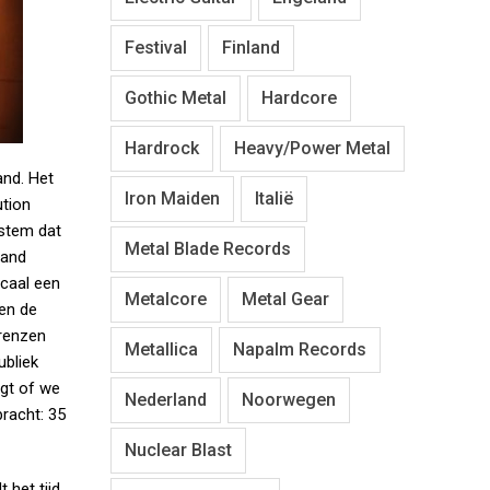
Festival
Finland
Gothic Metal
Hardcore
Hardrock
Heavy/Power Metal
and. Het
Iron Maiden
Italië
ution
 stem dat
Metal Blade Records
 band
ocaal een
Metalcore
Metal Gear
 en de
renzen
Metallica
Napalm Records
ubliek
agt of we
Nederland
Noorwegen
bracht: 35
Nuclear Blast
 het tijd