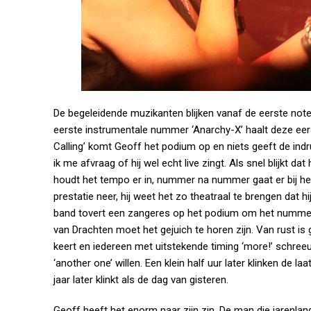
De begeleidende muzikanten blijken vanaf de eerste noten
eerste instrumentale nummer ‘Anarchy-X’ haalt deze eers
Calling’ komt Geoff het podium op en niets geeft de indruk
ik me afvraag of hij wel echt live zingt. Als snel blijkt dat 
houdt het tempo er in, nummer na nummer gaat er bij het 
prestatie neer, hij weet het zo theatraal te brengen dat h
band tovert een zangeres op het podium om het nummer
van Drachten moet het gejuich te horen zijn. Van rust is g
keert en iedereen met uitstekende timing ‘more!’ schreeuw
‘another one’ willen. Een klein half uur later klinken de 
jaar later klinkt als de dag van gisteren.
Geoff heeft het enorm naar zijn zin. De man die jarenlang 