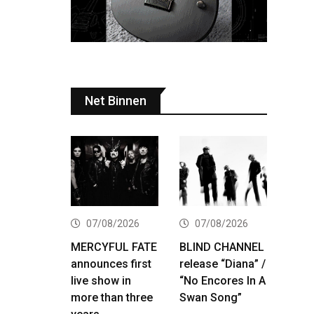
Net Binnen
07/08/2026
07/08/2026
MERCYFUL FATE
BLIND CHANNEL
announces first
release “Diana” /
live show in
“No Encores In A
more than three
Swan Song”