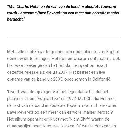
“Met Charlie Huhn én de rest van de band in absolute topvorm
wordt Lonesome Dave Peverett op een meer dan eervolle manier
herdacht.”
Metalville is blijkbaar begonnen om oude albums van Foghat
opnieuw uit te brengen. Het hoe en waarom ontgaat me ook
hier weer; zeker gezien het feit dat het gaat om exact
dezelfde release als die uit 2007. Het betreft een live
opname van de band uit 2005, opgenomen in Californië.
‘Live II’ was de opvolger van het legendarische, dubbel
platinum album ‘Foghat Live’ uit 1977. Met Charlie Huhn én
de rest van de band in absolute topvorm wordt Lonesome
Dave Peverett op een meer dan eervolle manier herdacht.
Het album opent heerlijk vet met ‘Night Shift’ waarin de
gitaarpartijen heerlijk smeuïg klinken. Of wat te denken van