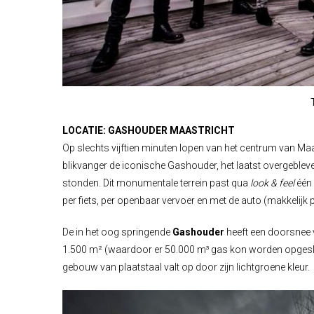
LOCATIE: GASHOUDER MAASTRICHT
Op slechts vijftien minuten lopen van het centrum van Maas
blikvanger de iconische
Gashouder
, het laatst overgeble
stonden. Dit monumentale terrein past qua
look & feel
één 
per fiets, per openbaar vervoer en met de auto (makkelijk p
De in het oog springende
Gashouder
heeft een doorsnee 
1.500 m² (waardoor er 50.000 m³ gas kon worden opgeslag
gebouw van plaatstaal valt op door zijn lichtgroene kleur.