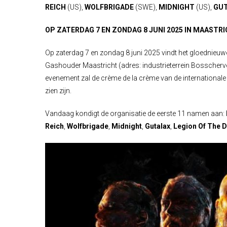
REICH
(US),
WOLFBRIGADE
(SWE),
MIDNIGHT
(US),
GU
OP ZATERDAG 7 EN ZONDAG 8 JUNI 2025 IN MAASTR
Op zaterdag 7 en zondag 8 juni 2025 vindt het gloednieuwe
Gashouder Maastricht (adres: industrieterrein Bosscherve
evenement zal de crème de la crème van de international
zien zijn.
Vandaag kondigt de organisatie de eerste 11 namen aan:
Reich
,
Wolfbrigade
,
Midnight
,
Gutalax
,
Legion Of The