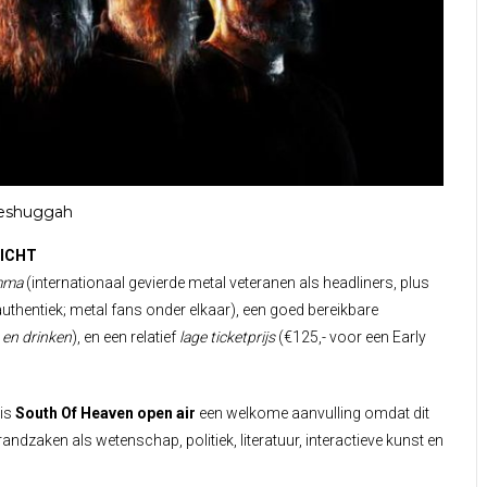
eshuggah
RICHT
amma
(internationaal gevierde metal veteranen als headliners, plus
authentiek; metal fans onder elkaar), een goed bereikbare
n en drinken
), en een relatief
lage ticketprijs
(€125,- voor een Early
 is
South Of Heaven open air
een welkome aanvulling omdat dit
randzaken als wetenschap, politiek, literatuur, interactieve kunst en