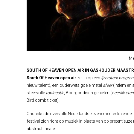
M
SOUTH OF HEAVEN OPEN AIR IN GASHOUDER MAAST
South Of Heaven open air
zet in op een
ijzersterk progr
nieuw talent), een ouderwets goeie metal
sfeer
(intiem en 
sfeervolle
toplocatie
, Bourgondisch genieten (
heerlijk ete
Bird combiticket).
Ondanks de overvolle Nederlandse evenementenkalender
festival zich richt op muziek in plaats van op pretentieuze 
abstract theater.