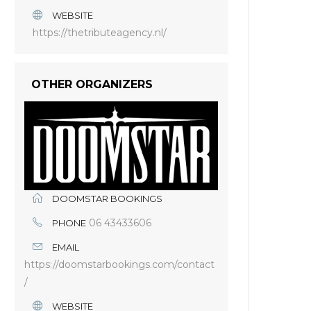
WEBSITE
https://thetributeagency.nl/
OTHER ORGANIZERS
DOOMSTAR BOOKINGS
06 43433606
PHONE
EMAIL
https://doomstarbookings.com/contact
/
WEBSITE