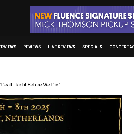
ERVIEWS
REVIEWS
LIVE REVIEWS
SPECIALS
CONCERTA
 studio album set for release in 2027