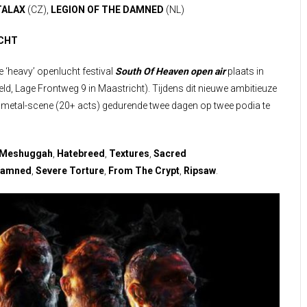
TALAX
(CZ),
LEGION OF THE DAMNED
(NL)
ICHT
 ‘heavy’ openlucht festival
South Of Heaven open air
plaats in
ld, Lage Frontweg 9 in Maastricht). Tijdens dit nieuwe ambitieuze
e metal-scene (20+ acts) gedurende twee dagen op twee podia te
Meshuggah
,
Hatebreed
,
Textures
,
Sacred
 Damned
,
Severe Torture
,
From The Crypt
,
Ripsaw
.