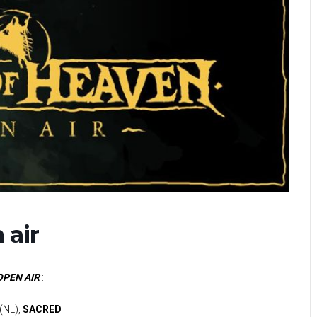
 air
OPEN AIR
:
(NL),
SACRED