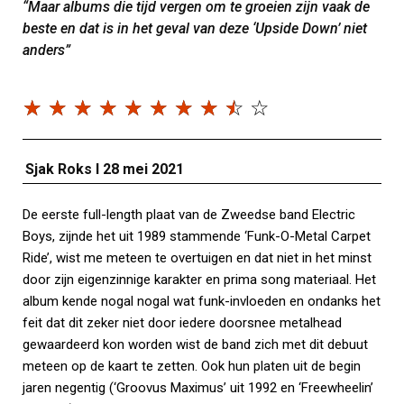
“Maar albums die tijd vergen om te groeien zijn vaak de
beste en dat is in het geval van deze ‘Upside Down’ niet
anders”
☆
☆
☆
☆
☆
☆
☆
☆
☆
☆
Sjak Roks I 28 mei 2021
De eerste full-length plaat van de Zweedse band Electric
Boys, zijnde het uit 1989 stammende ‘Funk-O-Metal Carpet
Ride’, wist me meteen te overtuigen en dat niet in het minst
door zijn eigenzinnige karakter en prima song materiaal. Het
album kende nogal nogal wat funk-invloeden en ondanks het
feit dat dit zeker niet door iedere doorsnee metalhead
gewaardeerd kon worden wist de band zich met dit debuut
meteen op de kaart te zetten. Ook hun platen uit de begin
jaren negentig (‘Groovus Maximus’ uit 1992 en ‘Freewheelin’