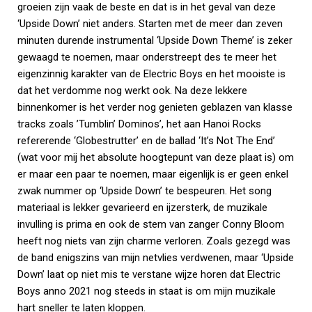
groeien zijn vaak de beste en dat is in het geval van deze
‘Upside Down’ niet anders. Starten met de meer dan zeven
minuten durende instrumental ‘Upside Down Theme’ is zeker
gewaagd te noemen, maar onderstreept des te meer het
eigenzinnig karakter van de Electric Boys en het mooiste is
dat het verdomme nog werkt ook. Na deze lekkere
binnenkomer is het verder nog genieten geblazen van klasse
tracks zoals ’Tumblin’ Dominos’, het aan Hanoi Rocks
refererende ‘Globestrutter’ en de ballad ‘It’s Not The End’
(wat voor mij het absolute hoogtepunt van deze plaat is) om
er maar een paar te noemen, maar eigenlijk is er geen enkel
zwak nummer op ‘Upside Down’ te bespeuren. Het song
materiaal is lekker gevarieerd en ijzersterk, de muzikale
invulling is prima en ook de stem van zanger Conny Bloom
heeft nog niets van zijn charme verloren. Zoals gezegd was
de band enigszins van mijn netvlies verdwenen, maar ‘Upside
Down’ laat op niet mis te verstane wijze horen dat Electric
Boys anno 2021 nog steeds in staat is om mijn muzikale
hart sneller te laten kloppen.