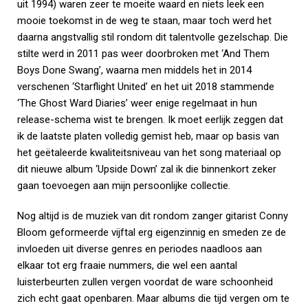
uit 1994) waren zeer te moeite waard en niets leek een
mooie toekomst in de weg te staan, maar toch werd het
daarna angstvallig stil rondom dit talentvolle gezelschap. Die
stilte werd in 2011 pas weer doorbroken met ‘And Them
Boys Done Swang’, waarna men middels het in 2014
verschenen ‘Starflight United’ en het uit 2018 stammende
‘The Ghost Ward Diaries’ weer enige regelmaat in hun
release-schema wist te brengen. Ik moet eerlijk zeggen dat
ik de laatste platen volledig gemist heb, maar op basis van
het geëtaleerde kwaliteitsniveau van het song materiaal op
dit nieuwe album ‘Upside Down’ zal ik die binnenkort zeker
gaan toevoegen aan mijn persoonlijke collectie.
Nog altijd is de muziek van dit rondom zanger gitarist Conny
Bloom geformeerde vijftal erg eigenzinnig en smeden ze de
invloeden uit diverse genres en periodes naadloos aan
elkaar tot erg fraaie nummers, die wel een aantal
luisterbeurten zullen vergen voordat de ware schoonheid
zich echt gaat openbaren. Maar albums die tijd vergen om te